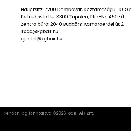
Hauptsitz: 7200 Dombóvár, Köztársaság u. 10. Ge
Betriebsstätte: 8300 Tapolca, Flur-Nr. 4507/1.
Zentralbüro: 2040 Budaörs, Kamaraerdei út 2.
iroda@kgbair.hu
ajanlat@kgbair.hu
Minden jog fenntartva ©2026
KGB-Air Zrt.