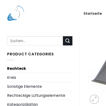
Zum
Inhalt
Startseite
springen
Suchen
nach:
PRODUCT CATEGORIES
Rechteck
Kreis
Sonstige Elemente
Rechteckige Lüftungselemente
Kategorizálatlan