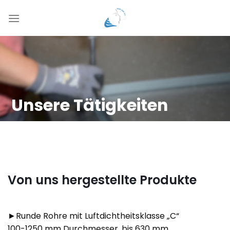
Zum
Inhalt
springen
Unsere Tätigkeiten
Von uns hergestellte Produkte
►Runde Rohre mit Luftdichtheitsklasse „C“
100-1250 mm Durchmesser, bis 630 mm