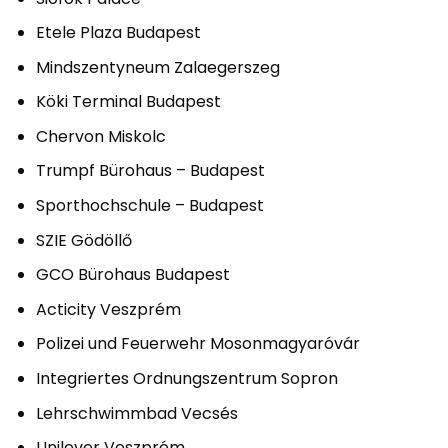
Etele Plaza Budapest
Mindszentyneum Zalaegerszeg
Köki Terminal Budapest
Chervon Miskolc
Trumpf Bürohaus – Budapest
Sporthochschule – Budapest
SZIE Gödöllő
GCO Bürohaus Budapest
Acticity Veszprém
Polizei und Feuerwehr Mosonmagyaróvár
Integriertes Ordnungszentrum Sopron
Lehrschwimmbad Vecsés
Unilever Veszprém