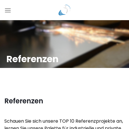
Zum
Inhalt
springen
Referenzen
Referenzen
Schauen Sie sich unsere TOP 10 Referenzprojekte an,
lernen Sie unsere Palette für industrielle und private