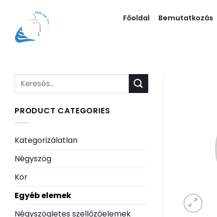
Skip
to
Főoldal
Bemutatkozás
content
Keresés
a
következőre:
PRODUCT CATEGORIES
Kategorizálatlan
Négyszög
Kör
Egyéb elemek
Négyszögletes szellőzőelemek