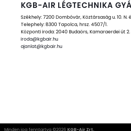
KGB-AIR LÉGTECHNIKA GYÁ
Székhely: 7200 Dombóvár, Köztársaság u. 10. N. 
Telephely: 8300 Tapolca, hrsz. 4507/1.
Központi iroda: 2040 Budaörs, Kamaraerdei út 2
iroda@kgbair.hu
ajanlat@kgbair.hu
Minden jog fenntartva ©2026
KGB-Air Zrt.