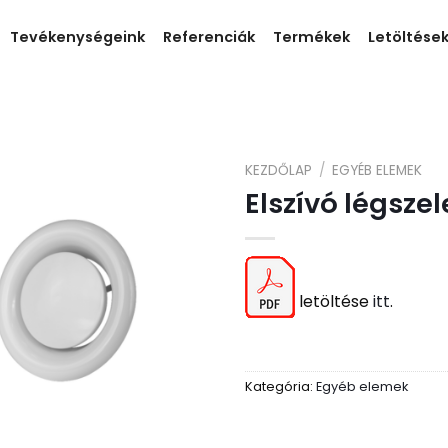
Tevékenységeink
Referenciák
Termékek
Letöltése
KEZDŐLAP
/
EGYÉB ELEMEK
Elszívó légsze
letöltése
itt
.
Kategória:
Egyéb elemek