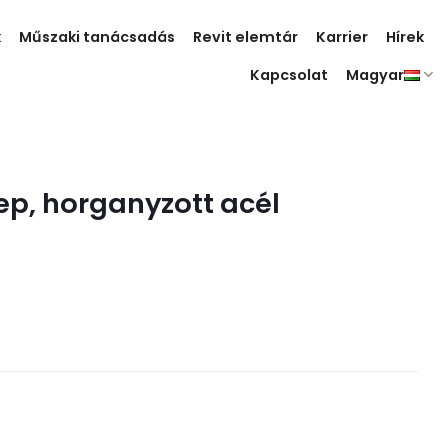
k
Műszaki tanácsadás
Revit elemtár
Karrier
Hírek
Kapcsolat
Magyar
lep, horganyzott acél