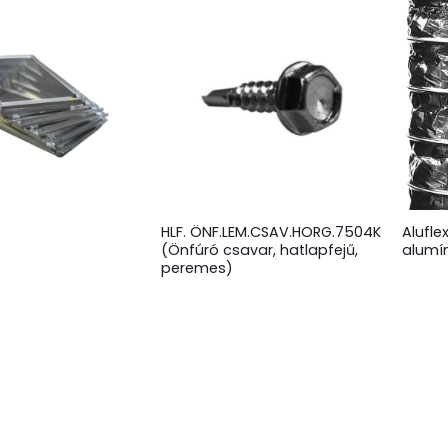
HLF. ÖNF.LEM.CSAV.HORG.7504K
Aluflex
(Önfúró csavar, hatlapfejű,
alumí
peremes)