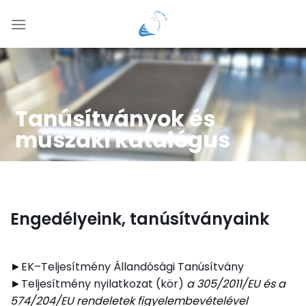
Skip
to
content
Tanúsítványok és
műszaki katalógus
Engedélyeink, tanúsítványaink
►
EK–Teljesítmény Állandósági Tanúsítvány
►
Teljesítmény nyilatkozat (kör)
a 305/2011/EU és a
574/204/EU rendeletek figyelembevételével