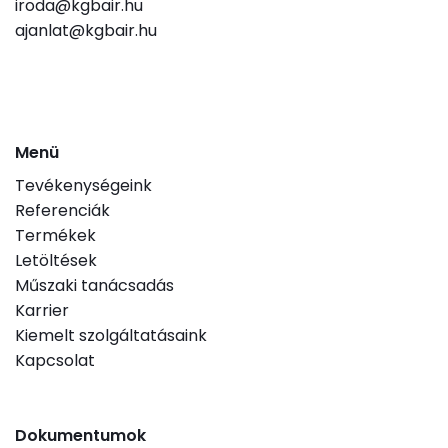
iroda@kgbair.hu
ajanlat@kgbair.hu
Menü
Tevékenységeink
Referenciák
Termékek
Letöltések
Műszaki tanácsadás
Karrier
Kiemelt szolgáltatásaink
Kapcsolat
Dokumentumok