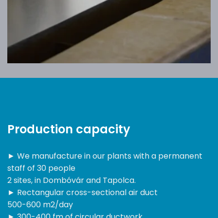
Production capacity
► We manufacture in our plants with a permanent
staff of 30 people
2 sites, in Dombóvár and Tapolca.
► Rectangular cross-sectional air duct
500-600 m2/day
► 300-400 fm of circular ductwork,