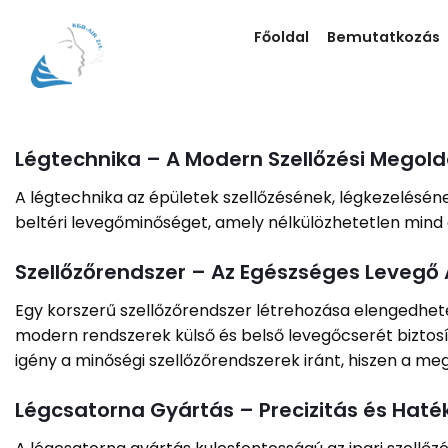
Skip
to
Főoldal
Bemutatkozás
content
Légtechnika – A Modern Szellőzési Megold
A légtechnika az épületek szellőzésének, légkezelésén
beltéri levegőminőséget, amely nélkülözhetetlen mind 
Szellőzőrendszer – Az Egészséges Levegő 
Egy korszerű szellőzőrendszer létrehozása elengedhet
modern rendszerek külső és belső levegőcserét biztosí
igény a minőségi szellőzőrendszerek iránt, hiszen a m
Légcsatorna Gyártás – Precizitás és Hat