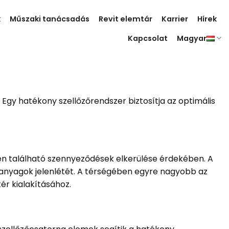
k
Műszaki tanácsadás
Revit elemtár
Karrier
Hírek
Kapcsolat
Magyar
Egy hatékony szellőzőrendszer biztosítja az optimális
en található szennyeződések elkerülése érdekében. A
 anyagok jelenlétét. A térségében egyre nagyobb az
ér kialakításához.