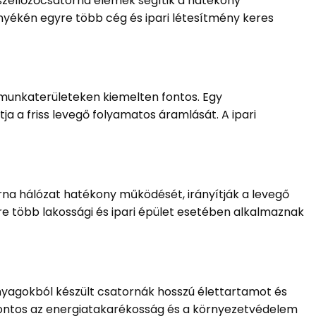
 szellőzőcsatorna elemek segítik a hatékony
nyékén egyre több cég és ipari létesítmény keres
 munkaterületeken kiemelten fontos. Egy
ja a friss levegő folyamatos áramlását. A ipari
rna hálózat hatékony működését, irányítják a levegő
e több lakossági és ipari épület esetében alkalmaznak
nyagokból készült csatornák hosszú élettartamot és
 fontos az energiatakarékosság és a környezetvédelem