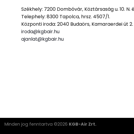
Székhely: 7200 Dombóvár, Köztársaság u. 10. N. 
Telephely: 8300 Tapolca, hrsz. 4507/1.
Központi iroda: 2040 Budaörs, Kamaraerdei út 2
iroda@kgbair.hu
ajanlat@kgbair.hu
Minden jog fenntartva ©2026
KGB-Air Zrt.