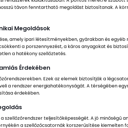
zési rendszerek kialakításában. A pontos méretre szabott
hosszú távon fenntartható megoldást biztosítanak. A kör
hnikai Megoldások
elése, amely ipari létesítményekben, gyárakban és egyéb
csökkenti a porszennyezést, a káros anyagokat és biztosít
len a hatékony szellőztetés.
ramlás Érdekében
őzőrendszerekben. Ezek az elemek biztosítják a légcsato
eli a rendszer energiahatékonyságát. A térségében egyr
sítása érdekében.
egoldás
a szellőzőrendszer teljesítőképességét. A jó minőségű a
 környékén a szellőzőcsatornák korszerűsítése kiemelten