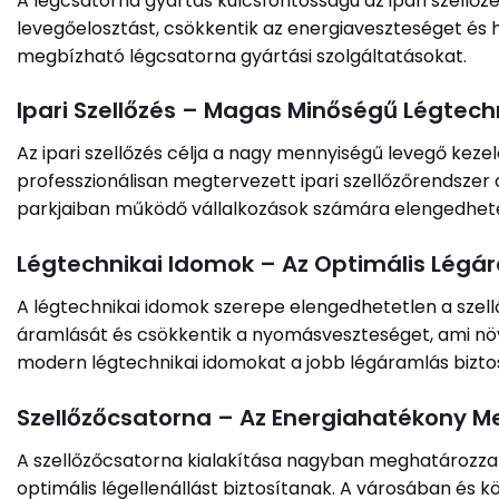
A légcsatorna gyártás kulcsfontosságú az ipari szellő
levegőelosztást, csökkentik az energiaveszteséget és 
megbízható légcsatorna gyártási szolgáltatásokat.
Ipari Szellőzés – Magas Minőségű Légtec
Az ipari szellőzés célja a nagy mennyiségű levegő kez
professzionálisan megtervezett ipari szellőzőrendszer 
parkjaiban működő vállalkozások számára elengedhetet
Légtechnikai Idomok – Az Optimális Légá
A légtechnikai idomok szerepe elengedhetetlen a szell
áramlását és csökkentik a nyomásveszteséget, ami növ
modern légtechnikai idomokat a jobb légáramlás bizto
Szellőzőcsatorna – Az Energiahatékony M
A szellőzőcsatorna kialakítása nagyban meghatározza 
optimális légellenállást biztosítanak. A városában és