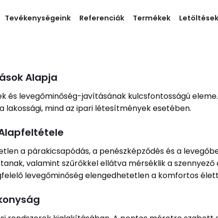
Tevékenységeink
Referenciák
Termékek
Letöltése
ások Alapja
ek és levegőminőség-javításának kulcsfontosságú eleme. 
a lakossági, mind az ipari létesítmények esetében.
Alapfeltétele
etlen a párakicsapódás, a penészképződés és a levegőb
tanak, valamint szűrőkkel ellátva mérséklik a szennyező
egfelelő levegőminőség elengedhetetlen a komfortos élett
ékonyság