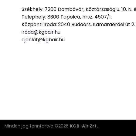
Székhely: 7200 Dombóvár, Köztársaság u. 10. N. 
Telephely: 8300 Tapolca, hrsz. 4507/1.
Központi iroda: 2040 Budaörs, Kamaraerdei út 2
iroda@kgbair.hu
ajanlat@kgbair.hu
Minden jog fenntartva ©2026
KGB-Air Zrt.