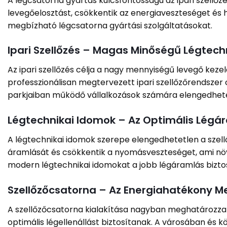
A légcsatorna gyártás kulcsfontosságú az ipari szellő
levegőelosztást, csökkentik az energiaveszteséget és 
megbízható légcsatorna gyártási szolgáltatásokat.
Ipari Szellőzés – Magas Minőségű Légtec
Az ipari szellőzés célja a nagy mennyiségű levegő kez
professzionálisan megtervezett ipari szellőzőrendszer 
parkjaiban működő vállalkozások számára elengedhetet
Légtechnikai Idomok – Az Optimális Légá
A légtechnikai idomok szerepe elengedhetetlen a szell
áramlását és csökkentik a nyomásveszteséget, ami növ
modern légtechnikai idomokat a jobb légáramlás bizto
Szellőzőcsatorna – Az Energiahatékony M
A szellőzőcsatorna kialakítása nagyban meghatározza 
optimális légellenállást biztosítanak. A városában és