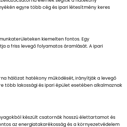
 szellőzőcsatorna elemek segítik a hatékony
nyékén egyre több cég és ipari létesítmény keres
 munkaterületeken kiemelten fontos. Egy
ja a friss levegő folyamatos áramlását. A ipari
rna hálózat hatékony működését, irányítják a levegő
e több lakossági és ipari épület esetében alkalmaznak
nyagokból készült csatornák hosszú élettartamot és
 fontos az energiatakarékosság és a környezetvédelem