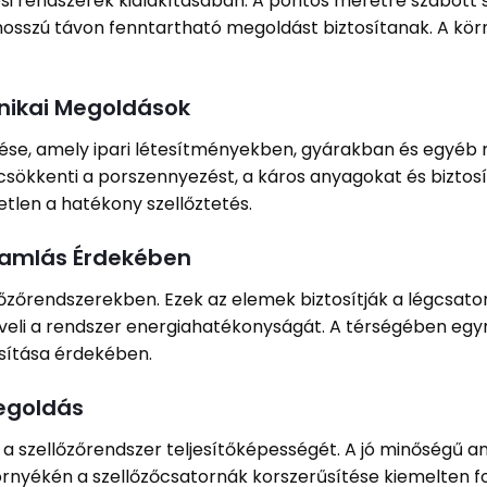
zési rendszerek kialakításában. A pontos méretre szabott
hosszú távon fenntartható megoldást biztosítanak. A kör
hnikai Megoldások
elése, amely ipari létesítményekben, gyárakban és egyéb
csökkenti a porszennyezést, a káros anyagokat és biztosít
len a hatékony szellőztetés.
ramlás Érdekében
őzőrendszerekben. Ezek az elemek biztosítják a légcsato
eli a rendszer energiahatékonyságát. A térségében egyr
sítása érdekében.
egoldás
a szellőzőrendszer teljesítőképességét. A jó minőségű a
 környékén a szellőzőcsatornák korszerűsítése kiemelten