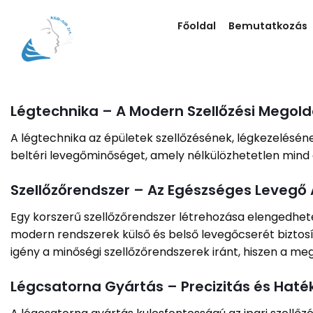
Skip
to
Főoldal
Bemutatkozás
content
Légtechnika – A Modern Szellőzési Megold
A légtechnika az épületek szellőzésének, légkezelésén
beltéri levegőminőséget, amely nélkülözhetetlen mind 
Szellőzőrendszer – Az Egészséges Levegő 
Egy korszerű szellőzőrendszer létrehozása elengedhet
modern rendszerek külső és belső levegőcserét biztosí
igény a minőségi szellőzőrendszerek iránt, hiszen a m
Légcsatorna Gyártás – Precizitás és Hat