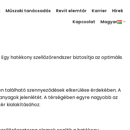
k
Műszaki tanácsadás
Revit elemtár
Karrier
Hírek
Kapcsolat
Magyar
Egy hatékony szellőzőrendszer biztosítja az optimális
en található szennyeződések elkerülése érdekében. A
 anyagok jelenlétét. A térségében egyre nagyobb az
ér kialakításához.