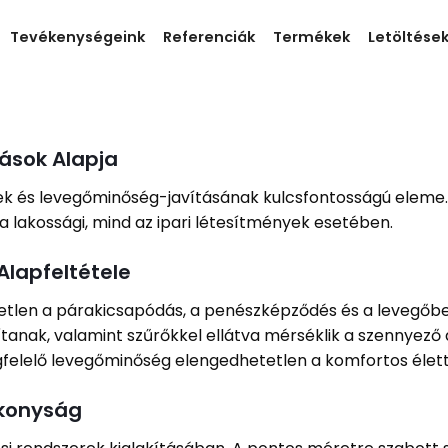
Tevékenységeink
Referenciák
Termékek
Letöltése
ások Alapja
ek és levegőminőség-javításának kulcsfontosságú eleme. 
a lakossági, mind az ipari létesítmények esetében.
Alapfeltétele
etlen a párakicsapódás, a penészképződés és a levegőb
tanak, valamint szűrőkkel ellátva mérséklik a szennyező
egfelelő levegőminőség elengedhetetlen a komfortos élett
ékonyság