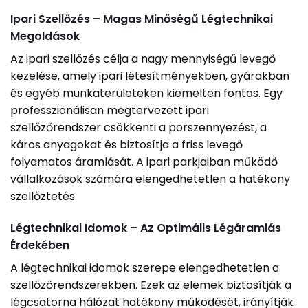
Ipari Szellőzés – Magas Minőségű Légtechnikai
Megoldások
Az ipari szellőzés célja a nagy mennyiségű levegő
kezelése, amely ipari létesítményekben, gyárakban
és egyéb munkaterületeken kiemelten fontos. Egy
professzionálisan megtervezett ipari
szellőzőrendszer csökkenti a porszennyezést, a
káros anyagokat és biztosítja a friss levegő
folyamatos áramlását. A ipari parkjaiban működő
vállalkozások számára elengedhetetlen a hatékony
szellőztetés.
Légtechnikai Idomok – Az Optimális Légáramlás
Érdekében
A légtechnikai idomok szerepe elengedhetetlen a
szellőzőrendszerekben. Ezek az elemek biztosítják a
légcsatorna hálózat hatékony működését, irányítják