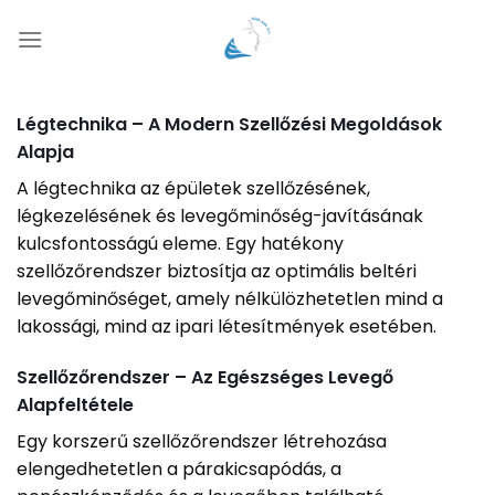
Skip
to
content
Légtechnika – A Modern Szellőzési Megoldások
Alapja
A légtechnika az épületek szellőzésének,
légkezelésének és levegőminőség-javításának
kulcsfontosságú eleme. Egy hatékony
szellőzőrendszer biztosítja az optimális beltéri
levegőminőséget, amely nélkülözhetetlen mind a
lakossági, mind az ipari létesítmények esetében.
Szellőzőrendszer – Az Egészséges Levegő
Alapfeltétele
Egy korszerű szellőzőrendszer létrehozása
elengedhetetlen a párakicsapódás, a