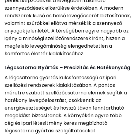
penészképződés és a levegőben található
szennyeződések elkerülése érdekében. A modern
rendszerek külső és belső levegőcserét biztosítanak,
valamint szűrőkkel ellátva mérséklik a szennyező
anyagok jelenlétét. A térségében egyre nagyobb az
igény a minőségi szellőzőrendszerek iránt, hiszen a
megfelelő levegőminőség elengedhetetlen a
komfortos élettér kialakításához.
Légcsatorna Gyártás – Precizitás és Hatékonyság
A légcsatorna gyártás kulcsfontosságú az ipari
szellőzési rendszerek kialakításában. A pontos
méretre szabott szellőzőcsatorna elemek segítik a
hatékony levegőelosztást, csökkentik az
energiaveszteséget és hosszú távon fenntartható
megoldást biztosítanak. A környékén egyre több
cég és ipari létesítmény keres megbízható
légcsatorna gyártási szolgáltatásokat.