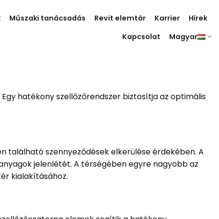
k
Műszaki tanácsadás
Revit elemtár
Karrier
Hírek
Kapcsolat
Magyar
Egy hatékony szellőzőrendszer biztosítja az optimális
en található szennyeződések elkerülése érdekében. A
 anyagok jelenlétét. A térségében egyre nagyobb az
ér kialakításához.