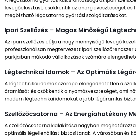
A légcsatorna gyártás kulcsfontosságú az ipari szellő
levegőelosztást, csökkentik az energiaveszteséget és 
megbízható légcsatorna gyártási szolgáltatásokat.
Ipari Szellőzés – Magas Minőségű Légtec
Az ipari szellőzés célja a nagy mennyiségű levegő kez
professzionálisan megtervezett ipari szellőzőrendszer 
parkjaiban működő vállalkozások számára elengedhetet
Légtechnikai Idomok – Az Optimális Légá
A légtechnikai idomok szerepe elengedhetetlen a szell
áramlását és csökkentik a nyomásveszteséget, ami növ
modern légtechnikai idomokat a jobb légáramlás bizto
Szellőzőcsatorna – Az Energiahatékony M
A szellőzőcsatorna kialakítása nagyban meghatározza 
optimális légellenállást biztosítanak. A városában és