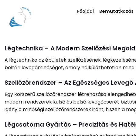
Skip
to
Főoldal
Bemutatkozás
content
Légtechnika – A Modern Szellőzési Megold
A légtechnika az épületek szellőzésének, légkezelésén
beltéri levegőminőséget, amely nélkülözhetetlen mind 
Szellőzőrendszer – Az Egészséges Levegő 
Egy korszerű szellőzőrendszer létrehozása elengedhet
modern rendszerek külső és belső levegőcserét biztosí
igény a minőségi szellőzőrendszerek iránt, hiszen a m
Légcsatorna Gyártás – Precizitás és Hat