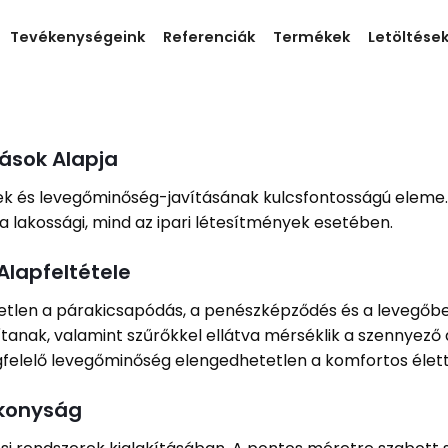
Tevékenységeink
Referenciák
Termékek
Letöltése
ások Alapja
ek és levegőminőség-javításának kulcsfontosságú eleme. 
a lakossági, mind az ipari létesítmények esetében.
Alapfeltétele
etlen a párakicsapódás, a penészképződés és a levegőb
tanak, valamint szűrőkkel ellátva mérséklik a szennyező
egfelelő levegőminőség elengedhetetlen a komfortos élett
ékonyság