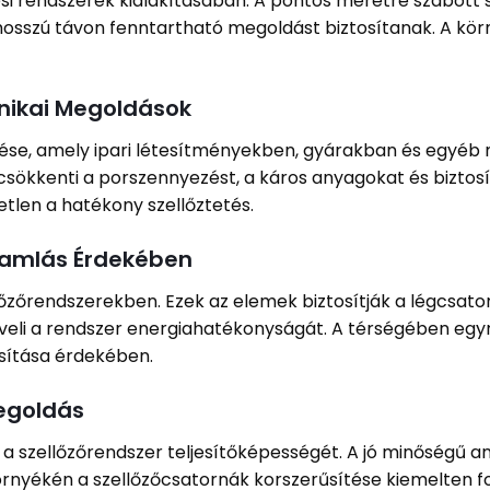
zési rendszerek kialakításában. A pontos méretre szabott
hosszú távon fenntartható megoldást biztosítanak. A kör
hnikai Megoldások
elése, amely ipari létesítményekben, gyárakban és egyéb
csökkenti a porszennyezést, a káros anyagokat és biztosít
len a hatékony szellőztetés.
ramlás Érdekében
őzőrendszerekben. Ezek az elemek biztosítják a légcsato
eli a rendszer energiahatékonyságát. A térségében egyr
sítása érdekében.
egoldás
a szellőzőrendszer teljesítőképességét. A jó minőségű a
 környékén a szellőzőcsatornák korszerűsítése kiemelten