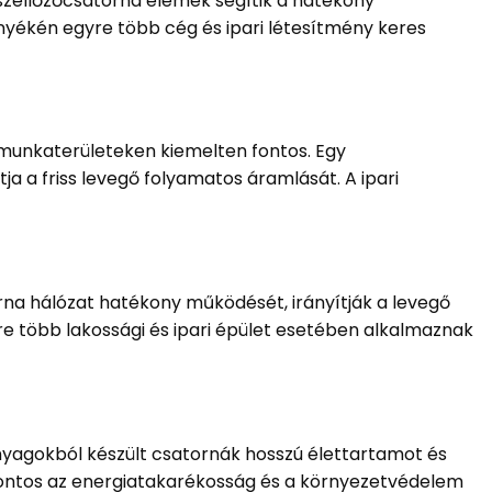
 szellőzőcsatorna elemek segítik a hatékony
nyékén egyre több cég és ipari létesítmény keres
 munkaterületeken kiemelten fontos. Egy
ja a friss levegő folyamatos áramlását. A ipari
rna hálózat hatékony működését, irányítják a levegő
e több lakossági és ipari épület esetében alkalmaznak
nyagokból készült csatornák hosszú élettartamot és
 fontos az energiatakarékosság és a környezetvédelem