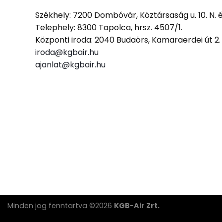
Székhely: 7200 Dombóvár, Köztársaság u. 10. N. 
Telephely: 8300 Tapolca, hrsz. 4507/1.
Központi iroda: 2040 Budaörs, Kamaraerdei út 2
iroda@kgbair.hu
ajanlat@kgbair.hu
Minden jog fenntartva ©2026
KGB-Air Zrt.