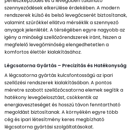
penészképződés és a levegőben található
szennyeződések elkerülése érdekében. A modern
rendszerek külső és belső levegőcserét biztosítanak,
valamint szűrőkkel ellátva mérséklik a szennyező
anyagok jelenlétét. A térségében egyre nagyobb az
igény a minőségi szellőzőrendszerek iránt, hiszen a
megfelelő levegőminőség elengedhetetlen a
komfortos élettér kialakításához.
Légcsatorna Gyártás – Precizitás és Hatékonyság
A légcsatorna gyártás kulcsfontosságú az ipari
szellőzési rendszerek kialakításában. A pontos
méretre szabott szellőzőcsatorna elemek segítik a
hatékony levegőelosztást, csökkentik az
energiaveszteséget és hosszú távon fenntartható
megoldást biztosítanak. A környékén egyre több
cég és ipari létesítmény keres megbízható
légcsatorna gyártási szolgáltatásokat.