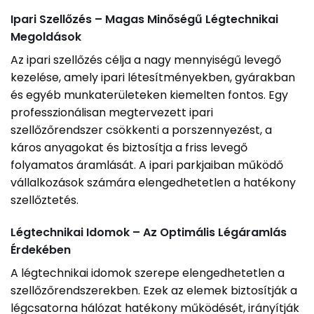
Ipari Szellőzés – Magas Minőségű Légtechnikai
Megoldások
Az ipari szellőzés célja a nagy mennyiségű levegő
kezelése, amely ipari létesítményekben, gyárakban
és egyéb munkaterületeken kiemelten fontos. Egy
professzionálisan megtervezett ipari
szellőzőrendszer csökkenti a porszennyezést, a
káros anyagokat és biztosítja a friss levegő
folyamatos áramlását. A ipari parkjaiban működő
vállalkozások számára elengedhetetlen a hatékony
szellőztetés.
Légtechnikai Idomok – Az Optimális Légáramlás
Érdekében
A légtechnikai idomok szerepe elengedhetetlen a
szellőzőrendszerekben. Ezek az elemek biztosítják a
légcsatorna hálózat hatékony működését, irányítják