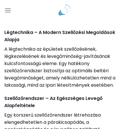
Skip
to
content
Légtechnika – A Modern Szellőzési Megoldások
Alapja
A légtechnika az épületek szellőzésének,
légkezelésének és levegőminőség-javításának
kulcsfontosságú eleme. Egy hatékony
szellőzőrendszer biztosítja az optimális beltéri
levegőminőséget, amely nélkülözhetetlen mind a
lakossági, mind az ipari létesítmények esetében.
Szellőzőrendszer – Az Egészséges Levegő
Alapfeltétele
Egy korszerű szellőzőrendszer létrehozása
elengedhetetlen a párakicsapódás, a