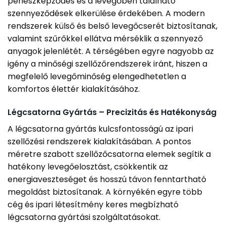
penészképződés és a levegőben található
szennyeződések elkerülése érdekében. A modern
rendszerek külső és belső levegőcserét biztosítanak,
valamint szűrőkkel ellátva mérséklik a szennyező
anyagok jelenlétét. A térségében egyre nagyobb az
igény a minőségi szellőzőrendszerek iránt, hiszen a
megfelelő levegőminőség elengedhetetlen a
komfortos élettér kialakításához.
Légcsatorna Gyártás – Precizitás és Hatékonyság
A légcsatorna gyártás kulcsfontosságú az ipari
szellőzési rendszerek kialakításában. A pontos
méretre szabott szellőzőcsatorna elemek segítik a
hatékony levegőelosztást, csökkentik az
energiaveszteséget és hosszú távon fenntartható
megoldást biztosítanak. A környékén egyre több
cég és ipari létesítmény keres megbízható
légcsatorna gyártási szolgáltatásokat.