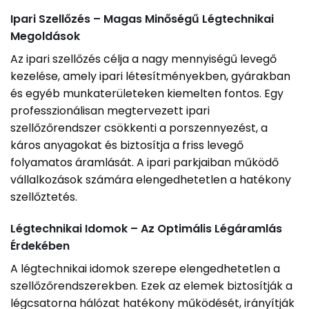
Ipari Szellőzés – Magas Minőségű Légtechnikai
Megoldások
Az ipari szellőzés célja a nagy mennyiségű levegő
kezelése, amely ipari létesítményekben, gyárakban
és egyéb munkaterületeken kiemelten fontos. Egy
professzionálisan megtervezett ipari
szellőzőrendszer csökkenti a porszennyezést, a
káros anyagokat és biztosítja a friss levegő
folyamatos áramlását. A ipari parkjaiban működő
vállalkozások számára elengedhetetlen a hatékony
szellőztetés.
Légtechnikai Idomok – Az Optimális Légáramlás
Érdekében
A légtechnikai idomok szerepe elengedhetetlen a
szellőzőrendszerekben. Ezek az elemek biztosítják a
légcsatorna hálózat hatékony működését, irányítják