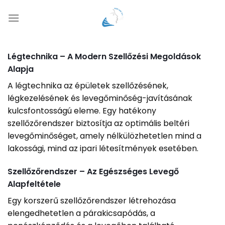
Skip
to
content
Légtechnika – A Modern Szellőzési Megoldások
Alapja
A légtechnika az épületek szellőzésének,
légkezelésének és levegőminőség-javításának
kulcsfontosságú eleme. Egy hatékony
szellőzőrendszer biztosítja az optimális beltéri
levegőminőséget, amely nélkülözhetetlen mind a
lakossági, mind az ipari létesítmények esetében.
Szellőzőrendszer – Az Egészséges Levegő
Alapfeltétele
Egy korszerű szellőzőrendszer létrehozása
elengedhetetlen a párakicsapódás, a