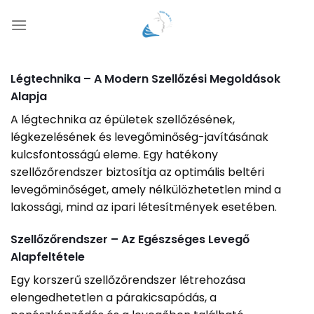
Skip
to
content
Légtechnika – A Modern Szellőzési Megoldások
Alapja
A légtechnika az épületek szellőzésének,
légkezelésének és levegőminőség-javításának
kulcsfontosságú eleme. Egy hatékony
szellőzőrendszer biztosítja az optimális beltéri
levegőminőséget, amely nélkülözhetetlen mind a
lakossági, mind az ipari létesítmények esetében.
Szellőzőrendszer – Az Egészséges Levegő
Alapfeltétele
Egy korszerű szellőzőrendszer létrehozása
elengedhetetlen a párakicsapódás, a