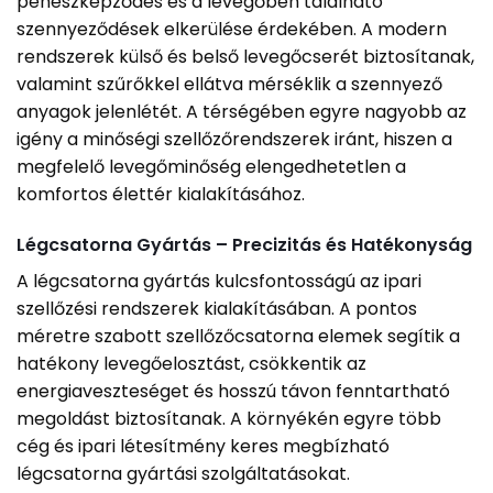
penészképződés és a levegőben található
szennyeződések elkerülése érdekében. A modern
rendszerek külső és belső levegőcserét biztosítanak,
valamint szűrőkkel ellátva mérséklik a szennyező
anyagok jelenlétét. A térségében egyre nagyobb az
igény a minőségi szellőzőrendszerek iránt, hiszen a
megfelelő levegőminőség elengedhetetlen a
komfortos élettér kialakításához.
Légcsatorna Gyártás – Precizitás és Hatékonyság
A légcsatorna gyártás kulcsfontosságú az ipari
szellőzési rendszerek kialakításában. A pontos
méretre szabott szellőzőcsatorna elemek segítik a
hatékony levegőelosztást, csökkentik az
energiaveszteséget és hosszú távon fenntartható
megoldást biztosítanak. A környékén egyre több
cég és ipari létesítmény keres megbízható
légcsatorna gyártási szolgáltatásokat.