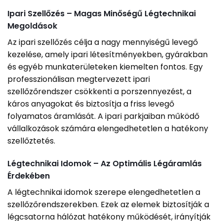
Ipari Szellőzés – Magas Minőségű Légtechnikai
Megoldások
Az ipari szellőzés célja a nagy mennyiségű levegő
kezelése, amely ipari létesítményekben, gyárakban
és egyéb munkaterületeken kiemelten fontos. Egy
professzionálisan megtervezett ipari
szellőzőrendszer csökkenti a porszennyezést, a
káros anyagokat és biztosítja a friss levegő
folyamatos áramlását. A ipari parkjaiban működő
vállalkozások számára elengedhetetlen a hatékony
szellőztetés.
Légtechnikai Idomok – Az Optimális Légáramlás
Érdekében
A légtechnikai idomok szerepe elengedhetetlen a
szellőzőrendszerekben. Ezek az elemek biztosítják a
légcsatorna hálózat hatékony működését, irányítják