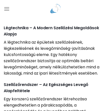
Skip
to
content
Légtechnika – A Modern Szellőzési Megoldások
Alapja
A légtechnika az épületek szellőzésének,
légkezelésének és levegőminőség-javításának
kulcsfontosságú eleme. Egy hatékony
szellőzőrendszer biztosítja az optimális beltéri
levegőminőséget, amely nélkülözhetetlen mind a
lakossági, mind az ipari létesítmények esetében.
Szellőzőrendszer – Az Egészséges Levegő
Alapfeltétele
Egy korszerű szellőzőrendszer létrehozása
elengedhetetlen a párakicsapódás, a