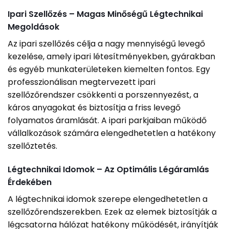
Ipari Szellőzés – Magas Minőségű Légtechnikai
Megoldások
Az ipari szellőzés célja a nagy mennyiségű levegő
kezelése, amely ipari létesítményekben, gyárakban
és egyéb munkaterületeken kiemelten fontos. Egy
professzionálisan megtervezett ipari
szellőzőrendszer csökkenti a porszennyezést, a
káros anyagokat és biztosítja a friss levegő
folyamatos áramlását. A ipari parkjaiban működő
vállalkozások számára elengedhetetlen a hatékony
szellőztetés.
Légtechnikai Idomok – Az Optimális Légáramlás
Érdekében
A légtechnikai idomok szerepe elengedhetetlen a
szellőzőrendszerekben. Ezek az elemek biztosítják a
légcsatorna hálózat hatékony működését, irányítják