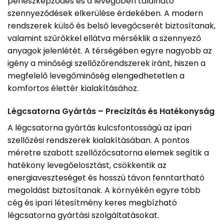
penészképződés és a levegőben található
szennyeződések elkerülése érdekében. A modern
rendszerek külső és belső levegőcserét biztosítanak,
valamint szűrőkkel ellátva mérséklik a szennyező
anyagok jelenlétét. A térségében egyre nagyobb az
igény a minőségi szellőzőrendszerek iránt, hiszen a
megfelelő levegőminőség elengedhetetlen a
komfortos élettér kialakításához.
Légcsatorna Gyártás – Precizitás és Hatékonyság
A légcsatorna gyártás kulcsfontosságú az ipari
szellőzési rendszerek kialakításában. A pontos
méretre szabott szellőzőcsatorna elemek segítik a
hatékony levegőelosztást, csökkentik az
energiaveszteséget és hosszú távon fenntartható
megoldást biztosítanak. A környékén egyre több
cég és ipari létesítmény keres megbízható
légcsatorna gyártási szolgáltatásokat.