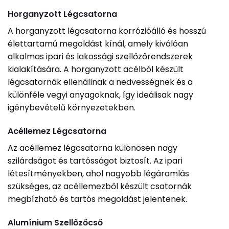
Horganyzott Légcsatorna
A horganyzott légcsatorna korrózióálló és hosszú
élettartamú megoldást kínál, amely kiválóan
alkalmas ipari és lakossági szellőzőrendszerek
kialakítására. A horganyzott acélból készült
légcsatornák ellenállnak a nedvességnek és a
különféle vegyi anyagoknak, így ideálisak nagy
igénybevételű környezetekben.
Acéllemez Légcsatorna
Az acéllemez légcsatorna különösen nagy
szilárdságot és tartósságot biztosít. Az ipari
létesítményekben, ahol nagyobb légáramlás
szükséges, az acéllemezből készült csatornák
megbízható és tartós megoldást jelentenek.
Alumínium Szellőzőcső