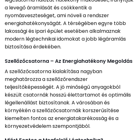
a levegő áramlását és csökkentik a
nyomásveszteséget, ami növeli a rendszer
energiahatékonyságát. A térségében egyre több
lakossági és ipari épület esetében alkalmaznak
modern légtechnikai idomokat a jobb légáramlás
biztosítása érdekében.
Szellőzőcsatorna – Az Energiahatékony Megoldás
A szellőzőcsatorna kialakítása nagyban
meghatározza a szellőzőrendszer
teljesítőképességét. A jó minőségű anyagokból
készült csatornák hosszú élettartamot és optimális
légellenállást biztosítanak. A városában és
környékén a szellőzőcsatornák korszerűsítése
kiemelten fontos az energiatakarékosság és a
környezetvédelem szempontjából.