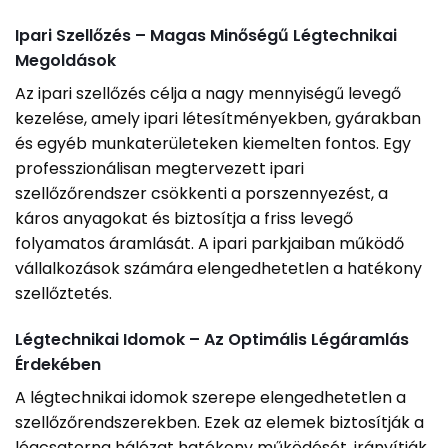
Ipari Szellőzés – Magas Minőségű Légtechnikai
Megoldások
Az ipari szellőzés célja a nagy mennyiségű levegő
kezelése, amely ipari létesítményekben, gyárakban
és egyéb munkaterületeken kiemelten fontos. Egy
professzionálisan megtervezett ipari
szellőzőrendszer csökkenti a porszennyezést, a
káros anyagokat és biztosítja a friss levegő
folyamatos áramlását. A ipari parkjaiban működő
vállalkozások számára elengedhetetlen a hatékony
szellőztetés.
Légtechnikai Idomok – Az Optimális Légáramlás
Érdekében
A légtechnikai idomok szerepe elengedhetetlen a
szellőzőrendszerekben. Ezek az elemek biztosítják a
légcsatorna hálózat hatékony működését, irányítják