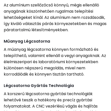
Az alumínium szellőzőcső könnyű, mégis ellenálló
anyagának köszönhetően rugalmas telepítési
lehetőségeket kínál. Az alumínium nem rozsdásodik,
így kiváló választás párás környezetekben és magas
páratartalmú létesítményekben.
Műanyag Légcsatorna
A műanyag légcsatorna könnyen formázható és
telepíthető, valamint ellenáll a vegyi anyagoknak. Az
élelmiszeripari és laboratóriumi környezetekben
különösen népszerű megoldás, mivel nem
korrodálódik és könnyen tisztán tartható.
Légcsatorna Gyártás Technológia
A korszerű légcsatorna gyártási technológiák
lehetővé teszik a hatékony és precíz gyártási
folyamatokat. A CNC vezérlésű vágás és hajlítás