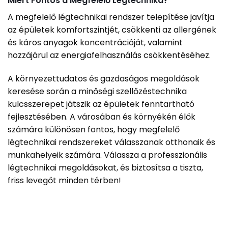
Miért Fontos a Megfelelő Légtechnika?
A megfelelő légtechnikai rendszer telepítése javítja
az épületek komfortszintjét, csökkenti az allergének
és káros anyagok koncentrációját, valamint
hozzájárul az energiafelhasználás csökkentéséhez.
A környezettudatos és gazdaságos megoldások
keresése során a minőségi szellőzéstechnika
kulcsszerepet játszik az épületek fenntartható
fejlesztésében. A városában és környékén élők
számára különösen fontos, hogy megfelelő
légtechnikai rendszereket válasszanak otthonaik és
munkahelyeik számára. Válassza a professzionális
légtechnikai megoldásokat, és biztosítsa a tiszta,
friss levegőt minden térben!