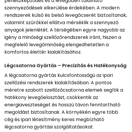
penészképződés és a levegőben található
szennyeződések elkerülése érdekében. A modern
rendszerek külső és belső levegőcserét biztosítanak,
valamint szűrőkkel ellátva mérséklik a szennyező
anyagok jelenlétét. A térségében egyre nagyobb az
igény a minőségi szellőzőrendszerek iránt, hiszen a
megfelelő levegőminőség elengedhetetlen a
komfortos élettér kialakításához.
Légcsatorna Gyártás – Precizitás és Hatékonyság
A légcsatorna gyártás kulcsfontosságú az ipari
szellőzési rendszerek kialakításában. A pontos
méretre szabott szellőzőcsatorna elemek segítik a
hatékony levegőelosztást, csökkentik az
energiaveszteséget és hosszú távon fenntartható
megoldást biztosítanak. A környékén egyre több
cég és ipari létesítmény keres megbízható
légcsatorna gyártási szolgáltatásokat.