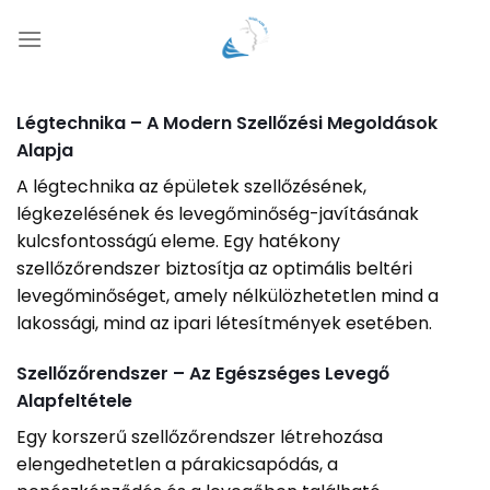
Skip
to
content
Légtechnika – A Modern Szellőzési Megoldások
Alapja
A légtechnika az épületek szellőzésének,
légkezelésének és levegőminőség-javításának
kulcsfontosságú eleme. Egy hatékony
szellőzőrendszer biztosítja az optimális beltéri
levegőminőséget, amely nélkülözhetetlen mind a
lakossági, mind az ipari létesítmények esetében.
Szellőzőrendszer – Az Egészséges Levegő
Alapfeltétele
Egy korszerű szellőzőrendszer létrehozása
elengedhetetlen a párakicsapódás, a