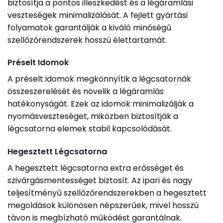
biztosítja a pontos illeszkedést és a légáramlási
veszteségek minimalizálását. A fejlett gyártási
folyamatok garantálják a kiváló minőségű
szellőzőrendszerek hosszú élettartamát.
Préselt Idomok
A préselt idomok megkönnyítik a légcsatornák
összeszerelését és növelik a légáramlás
hatékonyságát. Ezek az idomok minimalizálják a
nyomásveszteséget, miközben biztosítják a
légcsatorna elemek stabil kapcsolódását.
Hegesztett Légcsatorna
A hegesztett légcsatorna extra erősséget és
szivárgásmentességet biztosít. Az ipari és nagy
teljesítményű szellőzőrendszerekben a hegesztett
megoldások különösen népszerűek, mivel hosszú
távon is megbízható működést garantálnak.