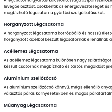
A légcsatorna gyártás kulcsfontosságú az ipari szellő
levegőelosztást, csökkentik az energiaveszteséget és 
megbízható légcsatorna gyártási szolgáltatásokat.
Horganyzott Légcsatorna
A horganyzott légcsatorna korrózióálló és hosszú élett
horganyzott acélból készült légcsatornák ellenállnak 
Acéllemez Légcsatorna
Az acéllemez légcsatorna különösen nagy szilárdságot 
készült csatornák megbízható és tartós megoldást jel
Alumínium Szellőzőcső
Az alumínium szellőzőcső könnyű, mégis ellenálló anya
választás párás környezetekben és magas páratartal
Műanyag Légcsatorna