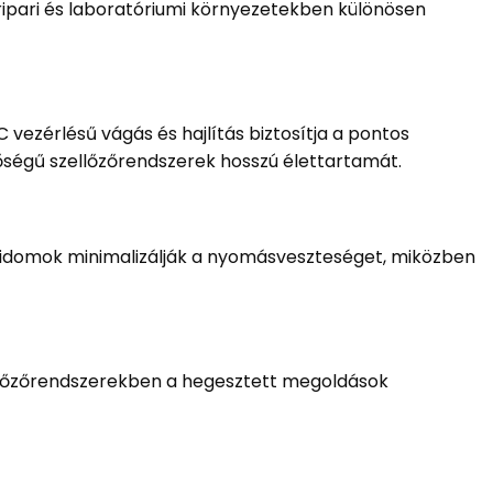
ripari és laboratóriumi környezetekben különösen
vezérlésű vágás és hajlítás biztosítja a pontos
inőségű szellőzőrendszerek hosszú élettartamát.
z idomok minimalizálják a nyomásveszteséget, miközben
zellőzőrendszerekben a hegesztett megoldások