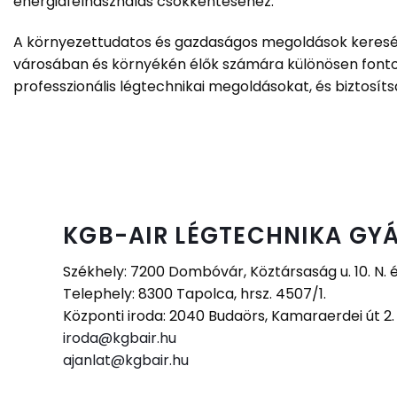
energiafelhasználás csökkentéséhez.
A környezettudatos és gazdaságos megoldások keresése 
városában és környékén élők számára különösen fontos
professzionális légtechnikai megoldásokat, és biztosítsa
KGB-AIR LÉGTECHNIKA GYÁ
Székhely: 7200 Dombóvár, Köztársaság u. 10. N. 
Telephely: 8300 Tapolca, hrsz. 4507/1.
Központi iroda: 2040 Budaörs, Kamaraerdei út 2
iroda@kgbair.hu
ajanlat@kgbair.hu