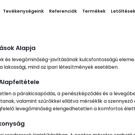
Tevékenységeink
Referenciák
Termékek
Letöltése
ások Alapja
ek és levegőminőség-javításának kulcsfontosságú eleme. 
a lakossági, mind az ipari létesítmények esetében.
Alapfeltétele
etlen a párakicsapódás, a penészképződés és a levegőb
tanak, valamint szűrőkkel ellátva mérséklik a szennyező
egfelelő levegőminőség elengedhetetlen a komfortos élett
ékonyság