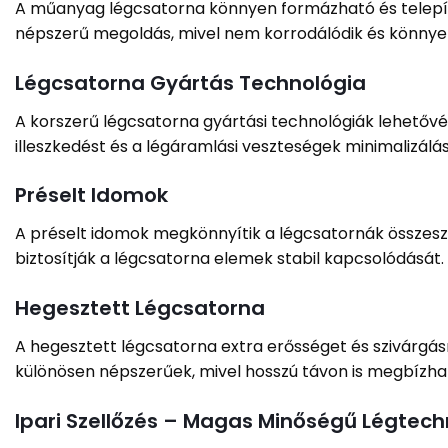
A műanyag légcsatorna könnyen formázható és telepíth
népszerű megoldás, mivel nem korrodálódik és könnyen
Légcsatorna Gyártás Technológia
A korszerű légcsatorna gyártási technológiák lehetővé 
illeszkedést és a légáramlási veszteségek minimalizálá
Préselt Idomok
A préselt idomok megkönnyítik a légcsatornák összesz
biztosítják a légcsatorna elemek stabil kapcsolódását.
Hegesztett Légcsatorna
A hegesztett légcsatorna extra erősséget és szivárgá
különösen népszerűek, mivel hosszú távon is megbízh
Ipari Szellőzés – Magas Minőségű Légtec