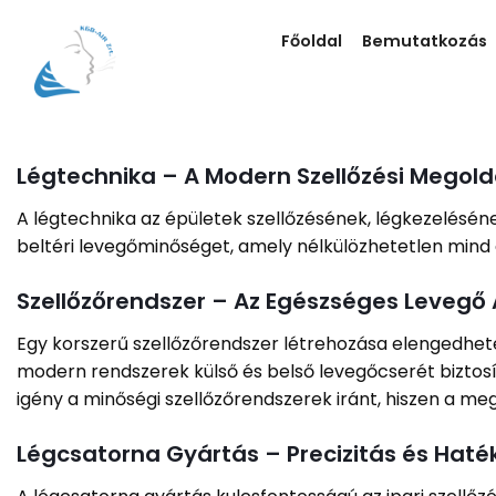
Skip
to
Főoldal
Bemutatkozás
content
Légtechnika – A Modern Szellőzési Megold
A légtechnika az épületek szellőzésének, légkezelésén
beltéri levegőminőséget, amely nélkülözhetetlen mind 
Szellőzőrendszer – Az Egészséges Levegő 
Egy korszerű szellőzőrendszer létrehozása elengedhet
modern rendszerek külső és belső levegőcserét biztosí
igény a minőségi szellőzőrendszerek iránt, hiszen a m
Légcsatorna Gyártás – Precizitás és Hat