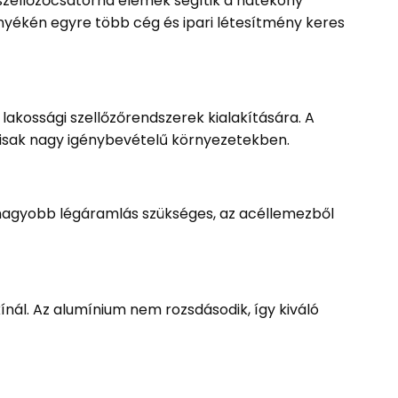
 szellőzőcsatorna elemek segítik a hatékony
nyékén egyre több cég és ipari létesítmény keres
lakossági szellőzőrendszerek kialakítására. A
álisak nagy igénybevételű környezetekben.
l nagyobb légáramlás szükséges, az acéllemezből
nál. Az alumínium nem rozsdásodik, így kiváló