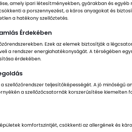
elése, amely ipari létesítményekben, gyárakban és egyéb
csökkenti a porszennyezést, a káros anyagokat és biztosít
len a hatékony szellőztetés.
ramlás Érdekében
őzőrendszerekben. Ezek az elemek biztosítják a légcsato
eli a rendszer energiahatékonyságát. A térségében egyr
sítása érdekében.
egoldás
a szellőzőrendszer teljesítőképességét. A jó minőségű a
 környékén a szellőzőcsatornák korszerűsítése kiemelten
 épületek komfortszintjét, csökkenti az allergének és kár