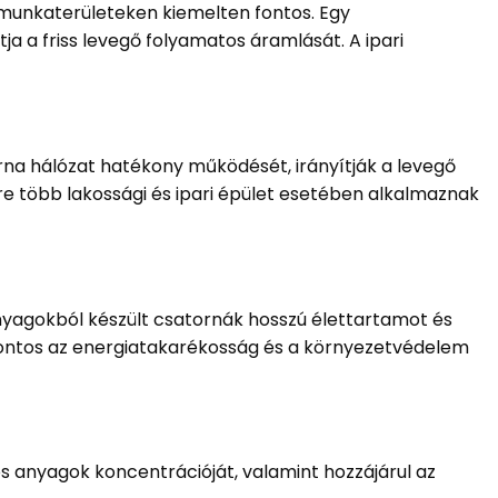
 munkaterületeken kiemelten fontos. Egy
ja a friss levegő folyamatos áramlását. A ipari
rna hálózat hatékony működését, irányítják a levegő
e több lakossági és ipari épület esetében alkalmaznak
nyagokból készült csatornák hosszú élettartamot és
 fontos az energiatakarékosság és a környezetvédelem
os anyagok koncentrációját, valamint hozzájárul az