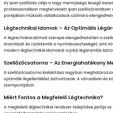
Az ipari szellőzés célja a nagy mennyiségű levegő kez
professzionálisan megtervezett ipari szellőzőrendszer 
parkjaiban működő vállalkozások számára elengedhetet
Légtechnikai Idomok – Az Optimális Légá
A légtechnikai idomok szerepe elengedhetetlen a szell
áramlását és csökkentik a nyomásveszteséget, ami növ
modern légtechnikai idomokat a jobb légáramlás bizto
Szellőzőcsatorna – Az Energiahatékony M
A szellőzőcsatorna kialakítása nagyban meghatározza 
optimális légellenállást biztosítanak. A városában és
szempontjából.
Miért Fontos a Megfelelő Légtechnika?
A megfelelő légtechnikai rendszer telepítése javítja az