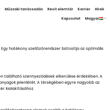
k
Műszaki tanácsadás
Revit elemtár
Karrier
Hírek
Kapcsolat
Magyar
Egy hatékony szellőzőrendszer biztosítja az optimális
en található szennyeződések elkerülése érdekében. A
 anyagok jelenlétét. A térségében egyre nagyobb az
ér kialakításához.