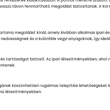
zési rendszerek kialakításában. A pontos méretre szabott
hosszú távon fenntartható megoldást biztosítanak. A kör
artamú megoldást kínál, amely kiválóan alkalmas ipari és 
a nedvességnek és a különféle vegyi anyagoknak, így ide
és tartósságot biztosít. Az ipari létesítményekben, aho
entenek.
gának köszönhetően rugalmas telepítési lehetőségeket kí
mú létesítményekben.