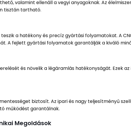
ető, valamint ellenáll a vegyi anyagoknak. Az élelmisze
 tisztán tartható.
teszik a hatékony és precíz gyártási folyamatokat. A CNC 
sát. A fejlett gyártási folyamatok garantálják a kiváló m
erelését és növelik a légáramlás hatékonyságát. Ezek a
smentességet biztosít. Az ipari és nagy teljesítményű s
ató működést garantálnak.
hnikai Megoldások