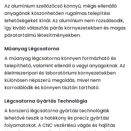
Az alumínium szellőzőcső könnyű, mégis ellenálló
anyagának köszönhetően rugalmas telepítési
lehetőségeket kínál. Az alumínium nem rozsdásodik,
így kiváló választás párás környezetekben és magas
páratartalmú létesítményekben.
Műanyag Légcsatorna
A műanyag légcsatorna könnyen formázható és
telepíthető, valamint ellenáll a vegyi anyagoknak. Az
élelmiszeripari és laboratóriumi környezetekben
különösen népszerű megoldás, mivel nem
korrodálódik és könnyen tisztán tartható.
Légcsatorna Gyártás Technológia
A korszerű légcsatorna gyártási technológiák
lehetővé teszik a hatékony és precíz gyártási
folyamatokat. A CNC vezérlésű vágás és hajlítás