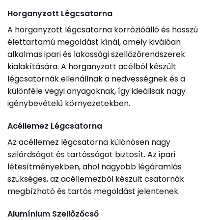
Horganyzott Légcsatorna
A horganyzott légcsatorna korrózióálló és hosszú
élettartamú megoldást kínál, amely kiválóan
alkalmas ipari és lakossági szellőzőrendszerek
kialakítására. A horganyzott acélból készült
légcsatornák ellenállnak a nedvességnek és a
különféle vegyi anyagoknak, így ideálisak nagy
igénybevételű környezetekben.
Acéllemez Légcsatorna
Az acéllemez légcsatorna különösen nagy
szilárdságot és tartósságot biztosít. Az ipari
létesítményekben, ahol nagyobb légáramlás
szükséges, az acéllemezből készült csatornák
megbízható és tartós megoldást jelentenek.
Alumínium Szellőzőcső