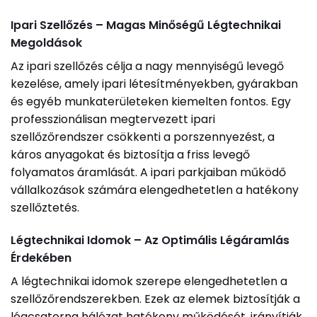
Ipari Szellőzés – Magas Minőségű Légtechnikai
Megoldások
Az ipari szellőzés célja a nagy mennyiségű levegő
kezelése, amely ipari létesítményekben, gyárakban
és egyéb munkaterületeken kiemelten fontos. Egy
professzionálisan megtervezett ipari
szellőzőrendszer csökkenti a porszennyezést, a
káros anyagokat és biztosítja a friss levegő
folyamatos áramlását. A ipari parkjaiban működő
vállalkozások számára elengedhetetlen a hatékony
szellőztetés.
Légtechnikai Idomok – Az Optimális Légáramlás
Érdekében
A légtechnikai idomok szerepe elengedhetetlen a
szellőzőrendszerekben. Ezek az elemek biztosítják a
légcsatorna hálózat hatékony működését, irányítják