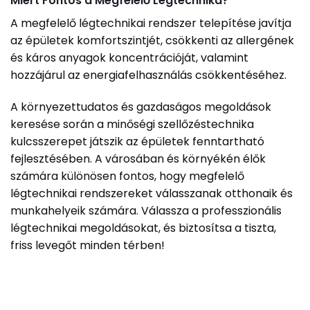
Miért Fontos a Megfelelő Légtechnika?
A megfelelő légtechnikai rendszer telepítése javítja
az épületek komfortszintjét, csökkenti az allergének
és káros anyagok koncentrációját, valamint
hozzájárul az energiafelhasználás csökkentéséhez.
A környezettudatos és gazdaságos megoldások
keresése során a minőségi szellőzéstechnika
kulcsszerepet játszik az épületek fenntartható
fejlesztésében. A városában és környékén élők
számára különösen fontos, hogy megfelelő
légtechnikai rendszereket válasszanak otthonaik és
munkahelyeik számára. Válassza a professzionális
légtechnikai megoldásokat, és biztosítsa a tiszta,
friss levegőt minden térben!