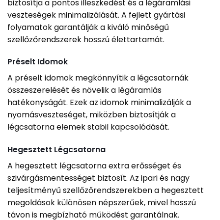
biztosítja a pontos illeszkedést és a légáramlási
veszteségek minimalizálását. A fejlett gyártási
folyamatok garantálják a kiváló minőségű
szellőzőrendszerek hosszú élettartamát.
Préselt Idomok
A préselt idomok megkönnyítik a légcsatornák
összeszerelését és növelik a légáramlás
hatékonyságát. Ezek az idomok minimalizálják a
nyomásveszteséget, miközben biztosítják a
légcsatorna elemek stabil kapcsolódását.
Hegesztett Légcsatorna
A hegesztett légcsatorna extra erősséget és
szivárgásmentességet biztosít. Az ipari és nagy
teljesítményű szellőzőrendszerekben a hegesztett
megoldások különösen népszerűek, mivel hosszú
távon is megbízható működést garantálnak.