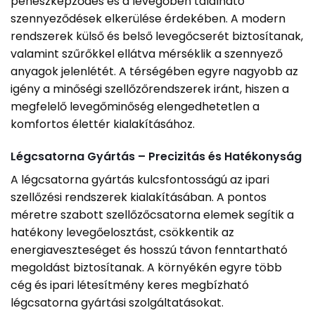
penészképződés és a levegőben található
szennyeződések elkerülése érdekében. A modern
rendszerek külső és belső levegőcserét biztosítanak,
valamint szűrőkkel ellátva mérséklik a szennyező
anyagok jelenlétét. A térségében egyre nagyobb az
igény a minőségi szellőzőrendszerek iránt, hiszen a
megfelelő levegőminőség elengedhetetlen a
komfortos élettér kialakításához.
Légcsatorna Gyártás – Precizitás és Hatékonyság
A légcsatorna gyártás kulcsfontosságú az ipari
szellőzési rendszerek kialakításában. A pontos
méretre szabott szellőzőcsatorna elemek segítik a
hatékony levegőelosztást, csökkentik az
energiaveszteséget és hosszú távon fenntartható
megoldást biztosítanak. A környékén egyre több
cég és ipari létesítmény keres megbízható
légcsatorna gyártási szolgáltatásokat.