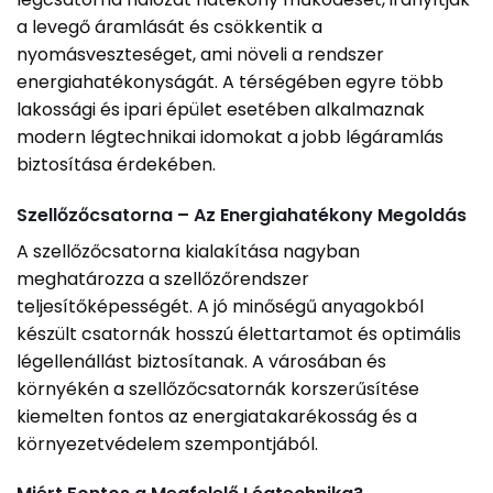
a levegő áramlását és csökkentik a
nyomásveszteséget, ami növeli a rendszer
energiahatékonyságát. A térségében egyre több
lakossági és ipari épület esetében alkalmaznak
modern légtechnikai idomokat a jobb légáramlás
biztosítása érdekében.
Szellőzőcsatorna – Az Energiahatékony Megoldás
A szellőzőcsatorna kialakítása nagyban
meghatározza a szellőzőrendszer
teljesítőképességét. A jó minőségű anyagokból
készült csatornák hosszú élettartamot és optimális
légellenállást biztosítanak. A városában és
környékén a szellőzőcsatornák korszerűsítése
kiemelten fontos az energiatakarékosság és a
környezetvédelem szempontjából.