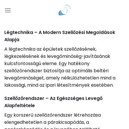
Skip
to
content
Légtechnika – A Modern Szellőzési Megoldások
Alapja
A légtechnika az épületek szellőzésének,
légkezelésének és levegőminőség-javításának
kulcsfontosságú eleme. Egy hatékony
szellőzőrendszer biztosítja az optimális beltéri
levegőminőséget, amely nélkülözhetetlen mind a
lakossági, mind az ipari létesítmények esetében.
Szellőzőrendszer – Az Egészséges Levegő
Alapfeltétele
Egy korszerű szellőzőrendszer létrehozása
elengedhetetlen a párakicsapódás, a