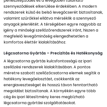
penészképződés és a levegőben található
szennyeződések elkerülése érdekében. A modern
rendszerek külső és belső levegőcserét biztosítanak,
valamint szűrőkkel ellátva mérséklik a szennyező
anyagok jelenlétét. A térségében egyre nagyobb az
igény a minőségi szellőzőrendszerek iránt, hiszen a
megfelelő levegőminőség elengedhetetlen a
komfortos élettér kialakításához.
Légcsatorna Gyártás – Precizitás és Hatékonyság
A légcsatorna gyártás kulcsfontosságú az ipari
szellőzési rendszerek kialakításában. A pontos
méretre szabott szellőzőcsatorna elemek segítik a
hatékony levegőelosztást, csökkentik az
energiaveszteséget és hosszú távon fenntartható
megoldást biztosítanak. A környékén egyre több
cég és ipari létesítmény keres megbízható
légcsatorna gyártási szolgáltatásokat.