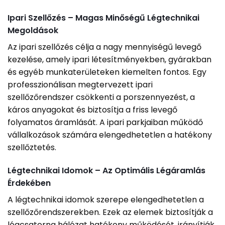
Ipari Szellőzés – Magas Minőségű Légtechnikai
Megoldások
Az ipari szellőzés célja a nagy mennyiségű levegő
kezelése, amely ipari létesítményekben, gyárakban
és egyéb munkaterületeken kiemelten fontos. Egy
professzionálisan megtervezett ipari
szellőzőrendszer csökkenti a porszennyezést, a
káros anyagokat és biztosítja a friss levegő
folyamatos áramlását. A ipari parkjaiban működő
vállalkozások számára elengedhetetlen a hatékony
szellőztetés.
Légtechnikai Idomok – Az Optimális Légáramlás
Érdekében
A légtechnikai idomok szerepe elengedhetetlen a
szellőzőrendszerekben. Ezek az elemek biztosítják a
légcsatorna hálózat hatékony működését, irányítják