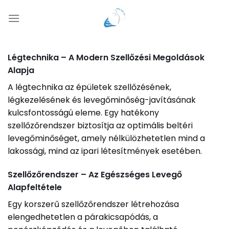
Skip
to
content
Légtechnika – A Modern Szellőzési Megoldások
Alapja
A légtechnika az épületek szellőzésének,
légkezelésének és levegőminőség-javításának
kulcsfontosságú eleme. Egy hatékony
szellőzőrendszer biztosítja az optimális beltéri
levegőminőséget, amely nélkülözhetetlen mind a
lakossági, mind az ipari létesítmények esetében.
Szellőzőrendszer – Az Egészséges Levegő
Alapfeltétele
Egy korszerű szellőzőrendszer létrehozása
elengedhetetlen a párakicsapódás, a