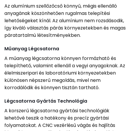
Az alumínium szellőzőcső könnyű, mégis ellenálló
anyagának köszönhetően rugalmas telepítési
lehetőségeket kínál. Az alumínium nem rozsdásodik,
így kiváló választás párás környezetekben és magas
páratartalmú létesítményekben.
Műanyag Légcsatorna
A műanyag légcsatorna könnyen formázható és
telepíthető, valamint ellenáll a vegyi anyagoknak. Az
élelmiszeripari és laboratóriumi környezetekben
különösen népszerű megoldás, mivel nem
korrodálódik és könnyen tisztán tartható.
Légcsatorna Gyártás Technológia
A korszerű légcsatorna gyártási technológiák
lehetővé teszik a hatékony és precíz gyártási
folyamatokat. A CNC vezérlésű vágás és hajlítás