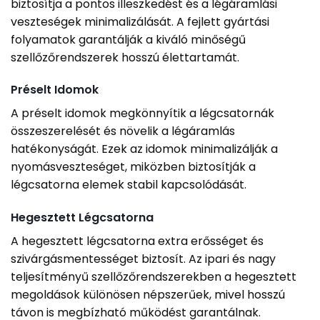
biztosítja a pontos illeszkedést és a légáramlási
veszteségek minimalizálását. A fejlett gyártási
folyamatok garantálják a kiváló minőségű
szellőzőrendszerek hosszú élettartamát.
Préselt Idomok
A préselt idomok megkönnyítik a légcsatornák
összeszerelését és növelik a légáramlás
hatékonyságát. Ezek az idomok minimalizálják a
nyomásveszteséget, miközben biztosítják a
légcsatorna elemek stabil kapcsolódását.
Hegesztett Légcsatorna
A hegesztett légcsatorna extra erősséget és
szivárgásmentességet biztosít. Az ipari és nagy
teljesítményű szellőzőrendszerekben a hegesztett
megoldások különösen népszerűek, mivel hosszú
távon is megbízható működést garantálnak.