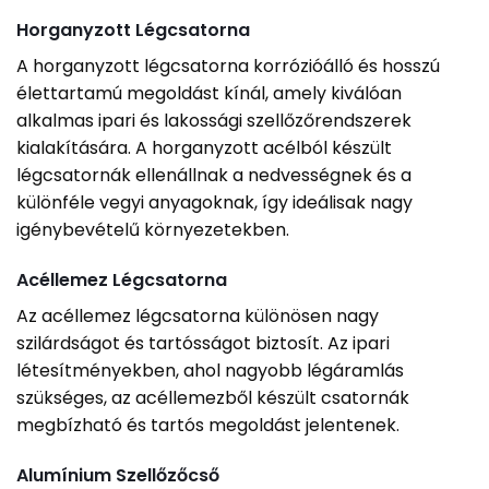
Horganyzott Légcsatorna
A horganyzott légcsatorna korrózióálló és hosszú
élettartamú megoldást kínál, amely kiválóan
alkalmas ipari és lakossági szellőzőrendszerek
kialakítására. A horganyzott acélból készült
légcsatornák ellenállnak a nedvességnek és a
különféle vegyi anyagoknak, így ideálisak nagy
igénybevételű környezetekben.
Acéllemez Légcsatorna
Az acéllemez légcsatorna különösen nagy
szilárdságot és tartósságot biztosít. Az ipari
létesítményekben, ahol nagyobb légáramlás
szükséges, az acéllemezből készült csatornák
megbízható és tartós megoldást jelentenek.
Alumínium Szellőzőcső