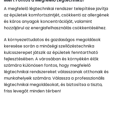
Miért Fontos a Megfelelő Légtechnika?
A megfelelő légtechnikai rendszer telepítése javítja
az épületek komfortszintjét, csökkenti az allergének
és káros anyagok koncentrációját, valamint
hozzájárul az energiafelhasználás csökkentéséhez.
A környezettudatos és gazdaságos megoldások
keresése során a minőségi szellőzéstechnika
kulcsszerepet játszik az épületek fenntartható
fejlesztésében. A városában és környékén élők
számára különösen fontos, hogy megfelelő
légtechnikai rendszereket válasszanak otthonaik és
munkahelyeik számára. Válassza a professzionális
légtechnikai megoldásokat, és biztosítsa a tiszta,
friss levegőt minden térben!