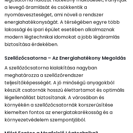
a levegő áramlását és csökkentik a
nyomásveszteséget, ami növeli a rendszer
energiahatékonyságát. A térségében egyre több
lakossági és ipari épület esetében alkalmaznak
modern légtechnikai idomokat a jobb légáramlás
biztosítása érdekében.
Szellőzőcsatorna – Az Energiahatékony Megoldás
A szellőzőcsatorna kialakítása nagyban
meghatározza a szellőzőrendszer
teljesítőképességét. A jó minőségű anyagokból
készült csatornák hosszú élettartamot és optimális
légellenállást biztosítanak. A városában és
környékén a szellőzőcsatornák korszerűsítése
kiemelten fontos az energiatakarékosság és a
környezetvédelem szempontjából.