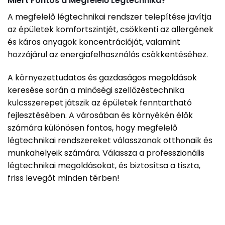
Miért Fontos a Megfelelő Légtechnika?
A megfelelő légtechnikai rendszer telepítése javítja
az épületek komfortszintjét, csökkenti az allergének
és káros anyagok koncentrációját, valamint
hozzájárul az energiafelhasználás csökkentéséhez.
A környezettudatos és gazdaságos megoldások
keresése során a minőségi szellőzéstechnika
kulcsszerepet játszik az épületek fenntartható
fejlesztésében. A városában és környékén élők
számára különösen fontos, hogy megfelelő
légtechnikai rendszereket válasszanak otthonaik és
munkahelyeik számára. Válassza a professzionális
légtechnikai megoldásokat, és biztosítsa a tiszta,
friss levegőt minden térben!