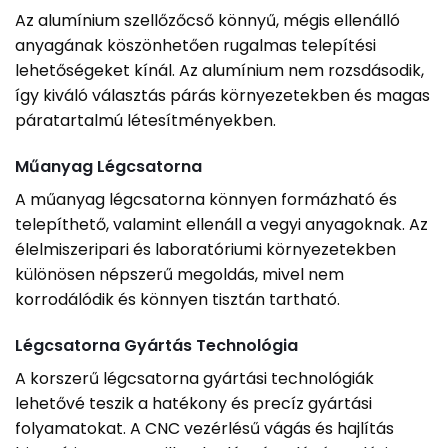
Az alumínium szellőzőcső könnyű, mégis ellenálló
anyagának köszönhetően rugalmas telepítési
lehetőségeket kínál. Az alumínium nem rozsdásodik,
így kiváló választás párás környezetekben és magas
páratartalmú létesítményekben.
Műanyag Légcsatorna
A műanyag légcsatorna könnyen formázható és
telepíthető, valamint ellenáll a vegyi anyagoknak. Az
élelmiszeripari és laboratóriumi környezetekben
különösen népszerű megoldás, mivel nem
korrodálódik és könnyen tisztán tartható.
Légcsatorna Gyártás Technológia
A korszerű légcsatorna gyártási technológiák
lehetővé teszik a hatékony és precíz gyártási
folyamatokat. A CNC vezérlésű vágás és hajlítás