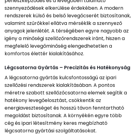
penészképződés és a levegőben található
szennyeződések elkerülése érdekében. A modern
rendszerek külső és belső levegőcserét biztosítanak,
valamint szűrőkkel ellátva mérséklik a szennyező
anyagok jelenlétét. A térségében egyre nagyobb az
igény a minőségi szellőzőrendszerek iránt, hiszen a
megfelelő levegőminőség elengedhetetlen a
komfortos élettér kialakításához.
Légcsatorna Gyártás – Precizitás és Hatékonyság
A légcsatorna gyártás kulcsfontosságú az ipari
szellőzési rendszerek kialakításában. A pontos
méretre szabott szellőzőcsatorna elemek segítik a
hatékony levegőelosztást, csökkentik az
energiaveszteséget és hosszú távon fenntartható
megoldást biztosítanak. A környékén egyre több
cég és ipari létesítmény keres megbízható
légcsatorna gyártási szolgáltatásokat.