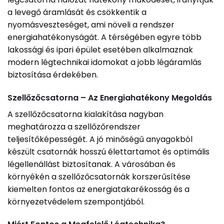
a levegő áramlását és csökkentik a
nyomásveszteséget, ami növeli a rendszer
energiahatékonyságát. A térségében egyre több
lakossági és ipari épület esetében alkalmaznak
modern légtechnikai idomokat a jobb légáramlás
biztosítása érdekében.
Szellőzőcsatorna – Az Energiahatékony Megoldás
A szellőzőcsatorna kialakítása nagyban
meghatározza a szellőzőrendszer
teljesítőképességét. A jó minőségű anyagokból
készült csatornák hosszú élettartamot és optimális
légellenállást biztosítanak. A városában és
környékén a szellőzőcsatornák korszerűsítése
kiemelten fontos az energiatakarékosság és a
környezetvédelem szempontjából.