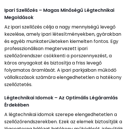
Ipari Szellőzés – Magas Minőségű Légtechnikai
Megoldások
Az ipari szellőzés célja a nagy mennyiségű levegő
kezelése, amely ipari létesítményekben, gyárakban
és egyéb munkaterületeken kiemelten fontos. Egy
professzionálisan megtervezett ipari
szellőzőrendszer csökkenti a porszennyezést, a
káros anyagokat és biztosítja a friss levegő
folyamatos áramlását. A ipari parkjaiban működő
vállalkozások számára elengedhetetlen a hatékony
szellőztetés.
Légtechnikai Idomok – Az Optimális Légáramlás
Érdekében
A légtechnikai idomok szerepe elengedhetetlen a
szellőzőrendszerekben. Ezek az elemek biztosítják a
légcsatorna hálózat hatékony működését, irányítják