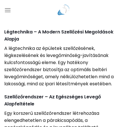
Skip
to
content
Légtechnika – A Modern Szellőzési Megoldások
Alapja
A légtechnika az épületek szellőzésének,
légkezelésének és levegőminőség-javításának
kulcsfontosságú eleme. Egy hatékony
szellőzőrendszer biztosítja az optimális beltéri
levegőminőséget, amely nélkülözhetetlen mind a
lakossági, mind az ipari létesítmények esetében.
Szellőzőrendszer – Az Egészséges Levegő
Alapfeltétele
Egy korszerű szellőzőrendszer létrehozása
elengedhetetlen a párakicsapódás, a