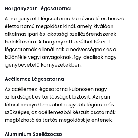
Horganyzott Légcsatorna
A horganyzott légcsatorna korrózióálló és hosszú
élettartamú megoldást kínál, amely kiválóan
alkalmas ipari és lakossági szellőzőrendszerek
kialakítására. A horganyzott acélból készült
légcsatornák ellenállnak a nedvességnek és a
különféle vegyi anyagoknak, így ideálisak nagy
igénybevételű környezetekben.
Acéllemez Légcsatorna
Az acéllemez légcsatorna különösen nagy
szilárdságot és tartósságot biztosít. Az ipari
létesítményekben, ahol nagyobb légáramlás
szükséges, az acéllemezből készült csatornák
megbízható és tartós megoldást jelentenek.
Alumínium Szellőzőcső