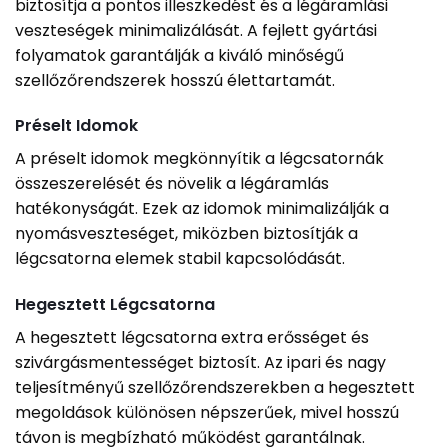
biztosítja a pontos illeszkedést és a légáramlási
veszteségek minimalizálását. A fejlett gyártási
folyamatok garantálják a kiváló minőségű
szellőzőrendszerek hosszú élettartamát.
Préselt Idomok
A préselt idomok megkönnyítik a légcsatornák
összeszerelését és növelik a légáramlás
hatékonyságát. Ezek az idomok minimalizálják a
nyomásveszteséget, miközben biztosítják a
légcsatorna elemek stabil kapcsolódását.
Hegesztett Légcsatorna
A hegesztett légcsatorna extra erősséget és
szivárgásmentességet biztosít. Az ipari és nagy
teljesítményű szellőzőrendszerekben a hegesztett
megoldások különösen népszerűek, mivel hosszú
távon is megbízható működést garantálnak.