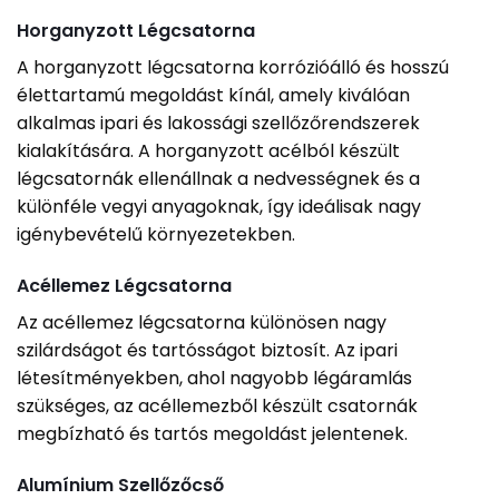
Horganyzott Légcsatorna
A horganyzott légcsatorna korrózióálló és hosszú
élettartamú megoldást kínál, amely kiválóan
alkalmas ipari és lakossági szellőzőrendszerek
kialakítására. A horganyzott acélból készült
légcsatornák ellenállnak a nedvességnek és a
különféle vegyi anyagoknak, így ideálisak nagy
igénybevételű környezetekben.
Acéllemez Légcsatorna
Az acéllemez légcsatorna különösen nagy
szilárdságot és tartósságot biztosít. Az ipari
létesítményekben, ahol nagyobb légáramlás
szükséges, az acéllemezből készült csatornák
megbízható és tartós megoldást jelentenek.
Alumínium Szellőzőcső