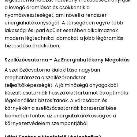
a levegő áramlását és csökkentik a
nyomásveszteséget, ami növeli a rendszer
energiahatékonyságát. A térségében egyre több
lakossági és ipari épület esetében alkalmaznak
modern légtechnikai idomokat a jobb légáramlás
biztosítása érdekében.
Szellőzőcsatorna – Az Energiahatékony Megoldás
A szellőzőcsatorna kialakítása nagyban
meghatározza a szellőzőrendszer
teljesítőképességét. A jó minőségű anyagokból
készült csatornák hosszú élettartamot és optimális
légellenállást biztosítanak. A városában és
környékén a szellőzőcsatornák korszerűsítése
kiemelten fontos az energiatakarékosság és a
környezetvédelem szempontjából.