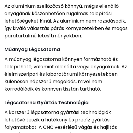
Az alumínium szellőzőcső könnyű, mégis ellenálló
anyagának köszönhetően rugalmas telepítési
lehetőségeket kínál. Az alumínium nem rozsdásodik,
így kiváló választás párás környezetekben és magas
páratartalmú létesítményekben.
Műanyag Légcsatorna
A műanyag légcsatorna könnyen formázható és
telepíthető, valamint ellenáll a vegyi anyagoknak. Az
élelmiszeripari és laboratóriumi környezetekben
különösen népszerű megoldás, mivel nem
korrodálódik és könnyen tisztán tartható.
Légcsatorna Gyártás Technológia
A korszerű légcsatorna gyártási technológiák
lehetővé teszik a hatékony és precíz gyártási
folyamatokat. A CNC vezérlésű vágás és hajlítás