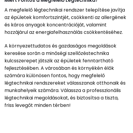
Miért Fontos a Megfelelő Légtechnika?
A megfelelő légtechnikai rendszer telepítése javítja
az épületek komfortszintjét, csökkenti az allergének
és káros anyagok koncentrációját, valamint
hozzájárul az energiafelhasználás csökkentéséhez.
A környezettudatos és gazdaságos megoldások
keresése során a minőségi szellőzéstechnika
kulcsszerepet játszik az épületek fenntartható
fejlesztésében. A városában és környékén élők
számára különösen fontos, hogy megfelelő
légtechnikai rendszereket válasszanak otthonaik és
munkahelyeik számára. Válassza a professzionális
légtechnikai megoldásokat, és biztosítsa a tiszta,
friss levegőt minden térben!