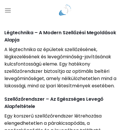
Skip
to
content
Légtechnika – A Modern Szellőzési Megoldások
Alapja
A légtechnika az épületek szellőzésének,
légkezelésének és levegőminőség-javításának
kulcsfontosságú eleme. Egy hatékony
szellőzőrendszer biztosítja az optimális beltéri
levegőminőséget, amely nélkülözhetetlen mind a
lakossági, mind az ipari létesítmények esetében.
Szellőzőrendszer – Az Egészséges Levegő
Alapfeltétele
Egy korszerű szellőzőrendszer létrehozása
elengedhetetlen a párakicsapódás, a