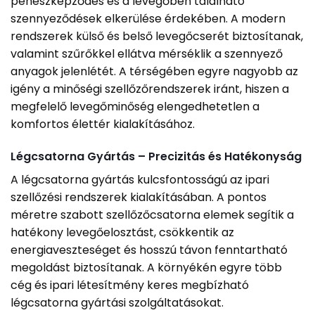
penészképződés és a levegőben található
szennyeződések elkerülése érdekében. A modern
rendszerek külső és belső levegőcserét biztosítanak,
valamint szűrőkkel ellátva mérséklik a szennyező
anyagok jelenlétét. A térségében egyre nagyobb az
igény a minőségi szellőzőrendszerek iránt, hiszen a
megfelelő levegőminőség elengedhetetlen a
komfortos élettér kialakításához.
Légcsatorna Gyártás – Precizitás és Hatékonyság
A légcsatorna gyártás kulcsfontosságú az ipari
szellőzési rendszerek kialakításában. A pontos
méretre szabott szellőzőcsatorna elemek segítik a
hatékony levegőelosztást, csökkentik az
energiaveszteséget és hosszú távon fenntartható
megoldást biztosítanak. A környékén egyre több
cég és ipari létesítmény keres megbízható
légcsatorna gyártási szolgáltatásokat.