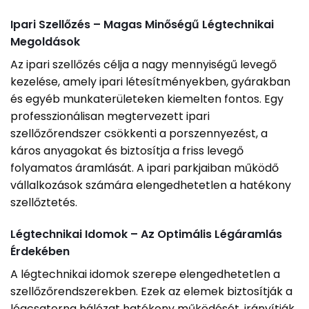
Ipari Szellőzés – Magas Minőségű Légtechnikai
Megoldások
Az ipari szellőzés célja a nagy mennyiségű levegő
kezelése, amely ipari létesítményekben, gyárakban
és egyéb munkaterületeken kiemelten fontos. Egy
professzionálisan megtervezett ipari
szellőzőrendszer csökkenti a porszennyezést, a
káros anyagokat és biztosítja a friss levegő
folyamatos áramlását. A ipari parkjaiban működő
vállalkozások számára elengedhetetlen a hatékony
szellőztetés.
Légtechnikai Idomok – Az Optimális Légáramlás
Érdekében
A légtechnikai idomok szerepe elengedhetetlen a
szellőzőrendszerekben. Ezek az elemek biztosítják a
légcsatorna hálózat hatékony működését, irányítják