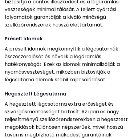
biztosítja a pontos illeszkedést és a légáramlási
veszteségek minimalizálását. A fejlett gyártási
folyamatok garantálják a kiváló minőségű
szellőzőrendszerek hosszú élettartamát.
Préselt Idomok
A préselt idomok megkönnyítik a légcsatornák
összeszerelését és növelik a légáramlás
hatékonyságát. Ezek az idomok minimalizálják a
nyomásveszteséget, miközben biztosítják a
légcsatorna elemek stabil kapcsolódását.
Hegesztett Légcsatorna
A hegesztett légcsatorna extra erősséget és
szivárgásmentességet biztosít. Az ipari és nagy
teljesítményű szellőzőrendszerekben a hegesztett
megoldások különösen népszerűek, mivel hosszú
távon is megbízható működést garantálnak.