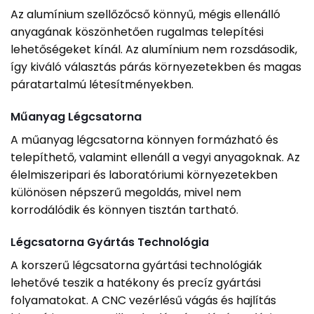
Az alumínium szellőzőcső könnyű, mégis ellenálló
anyagának köszönhetően rugalmas telepítési
lehetőségeket kínál. Az alumínium nem rozsdásodik,
így kiváló választás párás környezetekben és magas
páratartalmú létesítményekben.
Műanyag Légcsatorna
A műanyag légcsatorna könnyen formázható és
telepíthető, valamint ellenáll a vegyi anyagoknak. Az
élelmiszeripari és laboratóriumi környezetekben
különösen népszerű megoldás, mivel nem
korrodálódik és könnyen tisztán tartható.
Légcsatorna Gyártás Technológia
A korszerű légcsatorna gyártási technológiák
lehetővé teszik a hatékony és precíz gyártási
folyamatokat. A CNC vezérlésű vágás és hajlítás