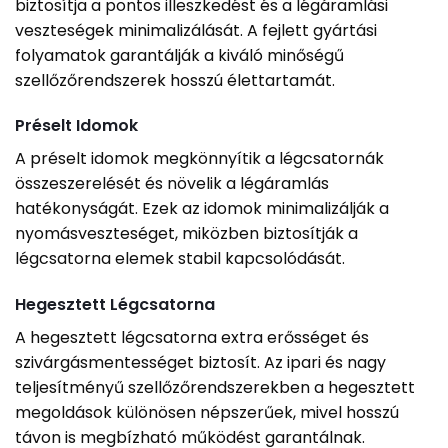
biztosítja a pontos illeszkedést és a légáramlási
veszteségek minimalizálását. A fejlett gyártási
folyamatok garantálják a kiváló minőségű
szellőzőrendszerek hosszú élettartamát.
Préselt Idomok
A préselt idomok megkönnyítik a légcsatornák
összeszerelését és növelik a légáramlás
hatékonyságát. Ezek az idomok minimalizálják a
nyomásveszteséget, miközben biztosítják a
légcsatorna elemek stabil kapcsolódását.
Hegesztett Légcsatorna
A hegesztett légcsatorna extra erősséget és
szivárgásmentességet biztosít. Az ipari és nagy
teljesítményű szellőzőrendszerekben a hegesztett
megoldások különösen népszerűek, mivel hosszú
távon is megbízható működést garantálnak.