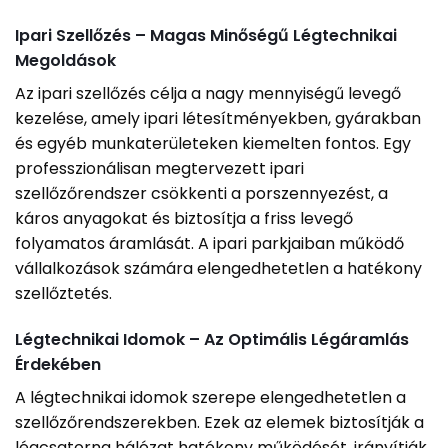
Ipari Szellőzés – Magas Minőségű Légtechnikai
Megoldások
Az ipari szellőzés célja a nagy mennyiségű levegő
kezelése, amely ipari létesítményekben, gyárakban
és egyéb munkaterületeken kiemelten fontos. Egy
professzionálisan megtervezett ipari
szellőzőrendszer csökkenti a porszennyezést, a
káros anyagokat és biztosítja a friss levegő
folyamatos áramlását. A ipari parkjaiban működő
vállalkozások számára elengedhetetlen a hatékony
szellőztetés.
Légtechnikai Idomok – Az Optimális Légáramlás
Érdekében
A légtechnikai idomok szerepe elengedhetetlen a
szellőzőrendszerekben. Ezek az elemek biztosítják a
légcsatorna hálózat hatékony működését, irányítják