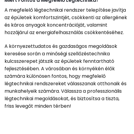
Miért Fontos a Megfelelő Légtechnika?
A megfelelő légtechnikai rendszer telepítése javítja
az épületek komfortszintjét, csökkenti az allergének
és káros anyagok koncentrációját, valamint
hozzájárul az energiafelhasználás csökkentéséhez.
A környezettudatos és gazdaságos megoldások
keresése során a minőségi szellőzéstechnika
kulcsszerepet játszik az épületek fenntartható
fejlesztésében. A városában és környékén élők
számára különösen fontos, hogy megfelelő
légtechnikai rendszereket válasszanak otthonaik és
munkahelyeik számára. Válassza a professzionális
légtechnikai megoldásokat, és biztosítsa a tiszta,
friss levegőt minden térben!