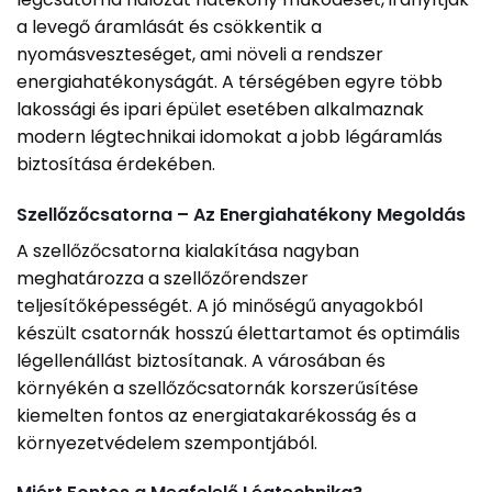
a levegő áramlását és csökkentik a
nyomásveszteséget, ami növeli a rendszer
energiahatékonyságát. A térségében egyre több
lakossági és ipari épület esetében alkalmaznak
modern légtechnikai idomokat a jobb légáramlás
biztosítása érdekében.
Szellőzőcsatorna – Az Energiahatékony Megoldás
A szellőzőcsatorna kialakítása nagyban
meghatározza a szellőzőrendszer
teljesítőképességét. A jó minőségű anyagokból
készült csatornák hosszú élettartamot és optimális
légellenállást biztosítanak. A városában és
környékén a szellőzőcsatornák korszerűsítése
kiemelten fontos az energiatakarékosság és a
környezetvédelem szempontjából.