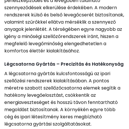
penészképződés és a levegőben található
szennyeződések elkerülése érdekében. A modern
rendszerek külső és belső levegőcserét biztosítanak,
valamint szűrőkkel ellátva mérséklik a szennyező
anyagok jelenlétét. A térségében egyre nagyobb az
igény a minőségi szellőzőrendszerek iránt, hiszen a
megfelelő levegőminőség elengedhetetlen a
komfortos élettér kialakításához.
Légcsatorna Gyártás – Precizitás és Hatékonyság
A légcsatorna gyártás kulcsfontosságú az ipari
szellőzési rendszerek kialakításában. A pontos
méretre szabott szellőzőcsatorna elemek segítik a
hatékony levegőelosztást, csökkentik az
energiaveszteséget és hosszú távon fenntartható
megoldást biztosítanak. A környékén egyre több
cég és ipari létesítmény keres megbízható
légcsatorna gyártási szolgáltatásokat.