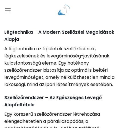
Skip
to
content
Légtechnika – A Modern Szellőzési Megoldások
Alapja
A légtechnika az épületek szellőzésének,
légkezelésének és levegőminőség-javításának
kulcsfontosságú eleme. Egy hatékony
szellőzőrendszer biztosítja az optimális beltéri
levegőminőséget, amely nélkülözhetetlen mind a
lakossági, mind az ipari létesítmények esetében.
Szellőzőrendszer – Az Egészséges Levegő
Alapfeltétele
Egy korszerű szellőzőrendszer létrehozása
elengedhetetlen a párakicsapódás, a