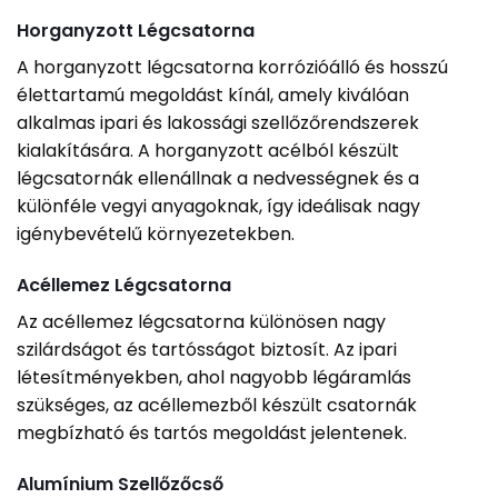
Horganyzott Légcsatorna
A horganyzott légcsatorna korrózióálló és hosszú
élettartamú megoldást kínál, amely kiválóan
alkalmas ipari és lakossági szellőzőrendszerek
kialakítására. A horganyzott acélból készült
légcsatornák ellenállnak a nedvességnek és a
különféle vegyi anyagoknak, így ideálisak nagy
igénybevételű környezetekben.
Acéllemez Légcsatorna
Az acéllemez légcsatorna különösen nagy
szilárdságot és tartósságot biztosít. Az ipari
létesítményekben, ahol nagyobb légáramlás
szükséges, az acéllemezből készült csatornák
megbízható és tartós megoldást jelentenek.
Alumínium Szellőzőcső