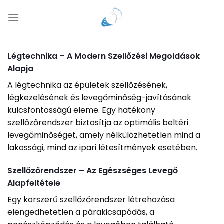
Skip
to
content
Légtechnika – A Modern Szellőzési Megoldások
Alapja
A légtechnika az épületek szellőzésének,
légkezelésének és levegőminőség-javításának
kulcsfontosságú eleme. Egy hatékony
szellőzőrendszer biztosítja az optimális beltéri
levegőminőséget, amely nélkülözhetetlen mind a
lakossági, mind az ipari létesítmények esetében.
Szellőzőrendszer – Az Egészséges Levegő
Alapfeltétele
Egy korszerű szellőzőrendszer létrehozása
elengedhetetlen a párakicsapódás, a