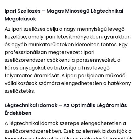
Ipari Szellőzés – Magas Minőségű Légtechnikai
Megoldások
Az ipari szellőzés célja a nagy mennyiségű levegő
kezelése, amely ipari létesítményekben, gyárakban
és egyéb munkaterületeken kiemelten fontos. Egy
professzionálisan megtervezett ipari
szellőzőrendszer csökkenti a porszennyezést, a
káros anyagokat és biztosítja a friss levegő
folyamatos áramlását. A ipari parkjaiban működő
vállalkozások számára elengedhetetlen a hatékony
szellőztetés.
Légtechnikai Idomok – Az Optimális Légáramlás
Érdekében
A légtechnikai idomok szerepe elengedhetetlen a
szellőzőrendszerekben. Ezek az elemek biztosítják a
légcsatorna hálózat hatékony működését, irányítják