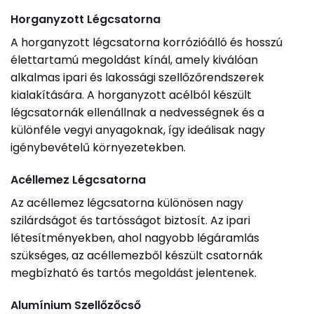
Horganyzott Légcsatorna
A horganyzott légcsatorna korrózióálló és hosszú
élettartamú megoldást kínál, amely kiválóan
alkalmas ipari és lakossági szellőzőrendszerek
kialakítására. A horganyzott acélból készült
légcsatornák ellenállnak a nedvességnek és a
különféle vegyi anyagoknak, így ideálisak nagy
igénybevételű környezetekben.
Acéllemez Légcsatorna
Az acéllemez légcsatorna különösen nagy
szilárdságot és tartósságot biztosít. Az ipari
létesítményekben, ahol nagyobb légáramlás
szükséges, az acéllemezből készült csatornák
megbízható és tartós megoldást jelentenek.
Alumínium Szellőzőcső