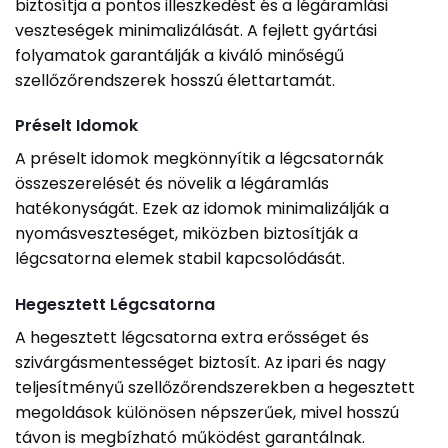
biztosítja a pontos illeszkedést és a légáramlási
veszteségek minimalizálását. A fejlett gyártási
folyamatok garantálják a kiváló minőségű
szellőzőrendszerek hosszú élettartamát.
Préselt Idomok
A préselt idomok megkönnyítik a légcsatornák
összeszerelését és növelik a légáramlás
hatékonyságát. Ezek az idomok minimalizálják a
nyomásveszteséget, miközben biztosítják a
légcsatorna elemek stabil kapcsolódását.
Hegesztett Légcsatorna
A hegesztett légcsatorna extra erősséget és
szivárgásmentességet biztosít. Az ipari és nagy
teljesítményű szellőzőrendszerekben a hegesztett
megoldások különösen népszerűek, mivel hosszú
távon is megbízható működést garantálnak.