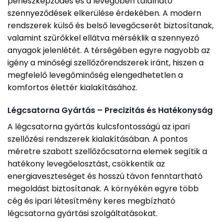
penészképződés és a levegőben található
szennyeződések elkerülése érdekében. A modern
rendszerek külső és belső levegőcserét biztosítanak,
valamint szűrőkkel ellátva mérséklik a szennyező
anyagok jelenlétét. A térségében egyre nagyobb az
igény a minőségi szellőzőrendszerek iránt, hiszen a
megfelelő levegőminőség elengedhetetlen a
komfortos élettér kialakításához.
Légcsatorna Gyártás – Precizitás és Hatékonyság
A légcsatorna gyártás kulcsfontosságú az ipari
szellőzési rendszerek kialakításában. A pontos
méretre szabott szellőzőcsatorna elemek segítik a
hatékony levegőelosztást, csökkentik az
energiaveszteséget és hosszú távon fenntartható
megoldást biztosítanak. A környékén egyre több
cég és ipari létesítmény keres megbízható
légcsatorna gyártási szolgáltatásokat.