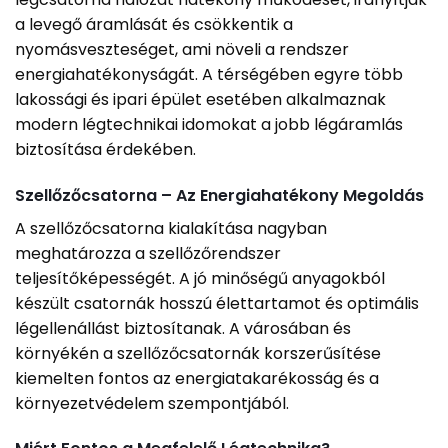
a levegő áramlását és csökkentik a
nyomásveszteséget, ami növeli a rendszer
energiahatékonyságát. A térségében egyre több
lakossági és ipari épület esetében alkalmaznak
modern légtechnikai idomokat a jobb légáramlás
biztosítása érdekében.
Szellőzőcsatorna – Az Energiahatékony Megoldás
A szellőzőcsatorna kialakítása nagyban
meghatározza a szellőzőrendszer
teljesítőképességét. A jó minőségű anyagokból
készült csatornák hosszú élettartamot és optimális
légellenállást biztosítanak. A városában és
környékén a szellőzőcsatornák korszerűsítése
kiemelten fontos az energiatakarékosság és a
környezetvédelem szempontjából.