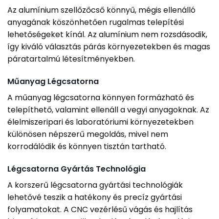
Az alumínium szellőzőcső könnyű, mégis ellenálló
anyagának köszönhetően rugalmas telepítési
lehetőségeket kínál. Az alumínium nem rozsdásodik,
így kiváló választás párás környezetekben és magas
páratartalmú létesítményekben.
Műanyag Légcsatorna
A műanyag légcsatorna könnyen formázható és
telepíthető, valamint ellenáll a vegyi anyagoknak. Az
élelmiszeripari és laboratóriumi környezetekben
különösen népszerű megoldás, mivel nem
korrodálódik és könnyen tisztán tartható.
Légcsatorna Gyártás Technológia
A korszerű légcsatorna gyártási technológiák
lehetővé teszik a hatékony és precíz gyártási
folyamatokat. A CNC vezérlésű vágás és hajlítás