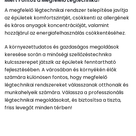
Miért Fontos a Megfelelő Légtechnika?
A megfelelő légtechnikai rendszer telepítése javítja
az épületek komfortszintjét, csökkenti az allergének
és káros anyagok koncentrációját, valamint
hozzájárul az energiafelhasználás csökkentéséhez.
A környezettudatos és gazdaságos megoldások
keresése során a minőségi szellőzéstechnika
kulcsszerepet játszik az épületek fenntartható
fejlesztésében. A városában és környékén élők
számára különösen fontos, hogy megfelelő
légtechnikai rendszereket válasszanak otthonaik és
munkahelyeik számára. Válassza a professzionális
légtechnikai megoldásokat, és biztosítsa a tiszta,
friss levegőt minden térben!