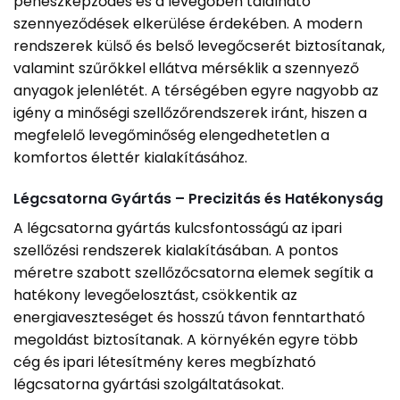
penészképződés és a levegőben található
szennyeződések elkerülése érdekében. A modern
rendszerek külső és belső levegőcserét biztosítanak,
valamint szűrőkkel ellátva mérséklik a szennyező
anyagok jelenlétét. A térségében egyre nagyobb az
igény a minőségi szellőzőrendszerek iránt, hiszen a
megfelelő levegőminőség elengedhetetlen a
komfortos élettér kialakításához.
Légcsatorna Gyártás – Precizitás és Hatékonyság
A légcsatorna gyártás kulcsfontosságú az ipari
szellőzési rendszerek kialakításában. A pontos
méretre szabott szellőzőcsatorna elemek segítik a
hatékony levegőelosztást, csökkentik az
energiaveszteséget és hosszú távon fenntartható
megoldást biztosítanak. A környékén egyre több
cég és ipari létesítmény keres megbízható
légcsatorna gyártási szolgáltatásokat.