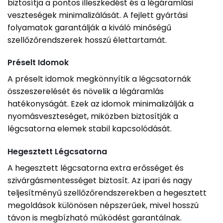
biztosítja a pontos illeszkedést és a légáramlási
veszteségek minimalizálását. A fejlett gyártási
folyamatok garantálják a kiváló minőségű
szellőzőrendszerek hosszú élettartamát.
Préselt Idomok
A préselt idomok megkönnyítik a légcsatornák
összeszerelését és növelik a légáramlás
hatékonyságát. Ezek az idomok minimalizálják a
nyomásveszteséget, miközben biztosítják a
légcsatorna elemek stabil kapcsolódását.
Hegesztett Légcsatorna
A hegesztett légcsatorna extra erősséget és
szivárgásmentességet biztosít. Az ipari és nagy
teljesítményű szellőzőrendszerekben a hegesztett
megoldások különösen népszerűek, mivel hosszú
távon is megbízható működést garantálnak.