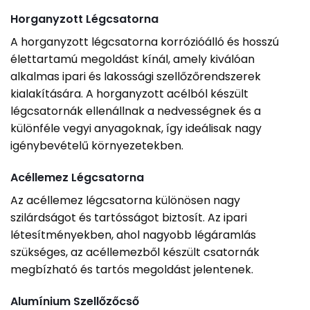
Horganyzott Légcsatorna
A horganyzott légcsatorna korrózióálló és hosszú
élettartamú megoldást kínál, amely kiválóan
alkalmas ipari és lakossági szellőzőrendszerek
kialakítására. A horganyzott acélból készült
légcsatornák ellenállnak a nedvességnek és a
különféle vegyi anyagoknak, így ideálisak nagy
igénybevételű környezetekben.
Acéllemez Légcsatorna
Az acéllemez légcsatorna különösen nagy
szilárdságot és tartósságot biztosít. Az ipari
létesítményekben, ahol nagyobb légáramlás
szükséges, az acéllemezből készült csatornák
megbízható és tartós megoldást jelentenek.
Alumínium Szellőzőcső