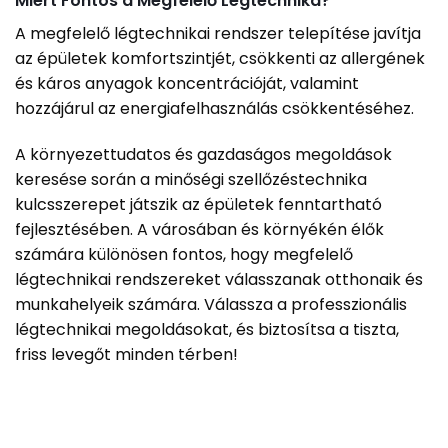
Miért Fontos a Megfelelő Légtechnika?
A megfelelő légtechnikai rendszer telepítése javítja
az épületek komfortszintjét, csökkenti az allergének
és káros anyagok koncentrációját, valamint
hozzájárul az energiafelhasználás csökkentéséhez.
A környezettudatos és gazdaságos megoldások
keresése során a minőségi szellőzéstechnika
kulcsszerepet játszik az épületek fenntartható
fejlesztésében. A városában és környékén élők
számára különösen fontos, hogy megfelelő
légtechnikai rendszereket válasszanak otthonaik és
munkahelyeik számára. Válassza a professzionális
légtechnikai megoldásokat, és biztosítsa a tiszta,
friss levegőt minden térben!