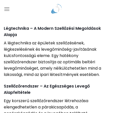
Skip
to
content
Légtechnika – A Modern Szellőzési Megoldások
Alapja
A légtechnika az épületek szellőzésének,
légkezelésének és levegőminőség-javításának
kulcsfontosságú eleme. Egy hatékony
szellőzőrendszer biztosítja az optimális beltéri
levegőminőséget, amely nélkülözhetetlen mind a
lakossági, mind az ipari létesítmények esetében.
Szellőzőrendszer – Az Egészséges Levegő
Alapfeltétele
Egy korszerű szellőzőrendszer létrehozása
elengedhetetlen a párakicsapódás, a