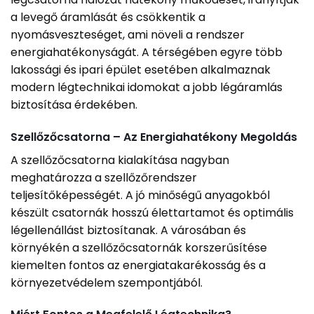
a levegő áramlását és csökkentik a
nyomásveszteséget, ami növeli a rendszer
energiahatékonyságát. A térségében egyre több
lakossági és ipari épület esetében alkalmaznak
modern légtechnikai idomokat a jobb légáramlás
biztosítása érdekében.
Szellőzőcsatorna – Az Energiahatékony Megoldás
A szellőzőcsatorna kialakítása nagyban
meghatározza a szellőzőrendszer
teljesítőképességét. A jó minőségű anyagokból
készült csatornák hosszú élettartamot és optimális
légellenállást biztosítanak. A városában és
környékén a szellőzőcsatornák korszerűsítése
kiemelten fontos az energiatakarékosság és a
környezetvédelem szempontjából.