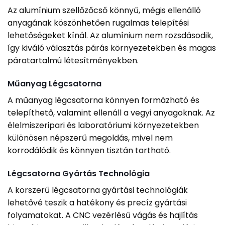
Az alumínium szellőzőcső könnyű, mégis ellenálló
anyagának köszönhetően rugalmas telepítési
lehetőségeket kínál. Az alumínium nem rozsdásodik,
így kiváló választás párás környezetekben és magas
páratartalmú létesítményekben.
Műanyag Légcsatorna
A műanyag légcsatorna könnyen formázható és
telepíthető, valamint ellenáll a vegyi anyagoknak. Az
élelmiszeripari és laboratóriumi környezetekben
különösen népszerű megoldás, mivel nem
korrodálódik és könnyen tisztán tartható.
Légcsatorna Gyártás Technológia
A korszerű légcsatorna gyártási technológiák
lehetővé teszik a hatékony és precíz gyártási
folyamatokat. A CNC vezérlésű vágás és hajlítás