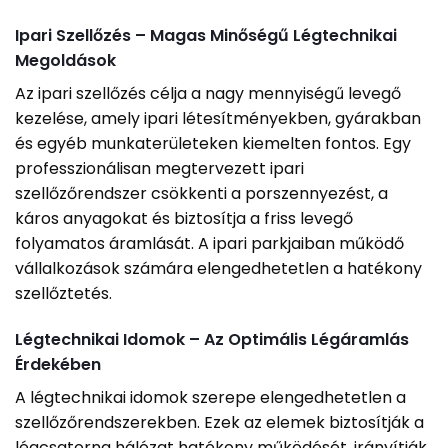
Ipari Szellőzés – Magas Minőségű Légtechnikai
Megoldások
Az ipari szellőzés célja a nagy mennyiségű levegő
kezelése, amely ipari létesítményekben, gyárakban
és egyéb munkaterületeken kiemelten fontos. Egy
professzionálisan megtervezett ipari
szellőzőrendszer csökkenti a porszennyezést, a
káros anyagokat és biztosítja a friss levegő
folyamatos áramlását. A ipari parkjaiban működő
vállalkozások számára elengedhetetlen a hatékony
szellőztetés.
Légtechnikai Idomok – Az Optimális Légáramlás
Érdekében
A légtechnikai idomok szerepe elengedhetetlen a
szellőzőrendszerekben. Ezek az elemek biztosítják a
légcsatorna hálózat hatékony működését, irányítják