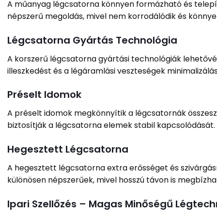
A műanyag légcsatorna könnyen formázható és telepíth
népszerű megoldás, mivel nem korrodálódik és könnyen
Légcsatorna Gyártás Technológia
A korszerű légcsatorna gyártási technológiák lehetővé 
illeszkedést és a légáramlási veszteségek minimalizálá
Préselt Idomok
A préselt idomok megkönnyítik a légcsatornák összesz
biztosítják a légcsatorna elemek stabil kapcsolódását.
Hegesztett Légcsatorna
A hegesztett légcsatorna extra erősséget és szivárgá
különösen népszerűek, mivel hosszú távon is megbízh
Ipari Szellőzés – Magas Minőségű Légtec