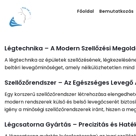
Skip
to
Főoldal
Bemutatkozás
content
Légtechnika – A Modern Szellőzési Megold
A légtechnika az épületek szellőzésének, légkezelésén
beltéri levegőminőséget, amely nélkülözhetetlen mind 
Szellőzőrendszer – Az Egészséges Levegő 
Egy korszerű szellőzőrendszer létrehozása elengedhet
modern rendszerek külső és belső levegőcserét biztosí
igény a minőségi szellőzőrendszerek iránt, hiszen a m
Légcsatorna Gyártás – Precizitás és Hat