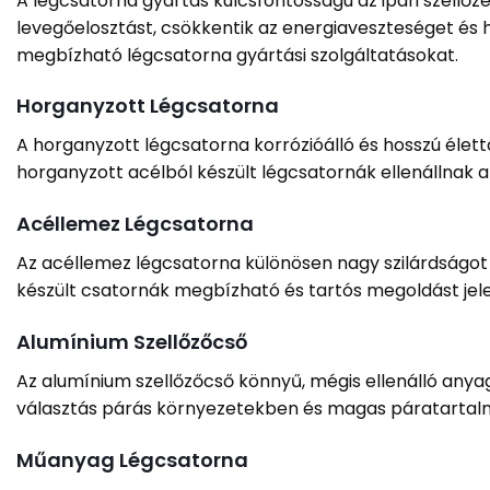
A légcsatorna gyártás kulcsfontosságú az ipari szellő
levegőelosztást, csökkentik az energiaveszteséget és 
megbízható légcsatorna gyártási szolgáltatásokat.
Horganyzott Légcsatorna
A horganyzott légcsatorna korrózióálló és hosszú élett
horganyzott acélból készült légcsatornák ellenállnak 
Acéllemez Légcsatorna
Az acéllemez légcsatorna különösen nagy szilárdságot 
készült csatornák megbízható és tartós megoldást jel
Alumínium Szellőzőcső
Az alumínium szellőzőcső könnyű, mégis ellenálló anya
választás párás környezetekben és magas páratartal
Műanyag Légcsatorna