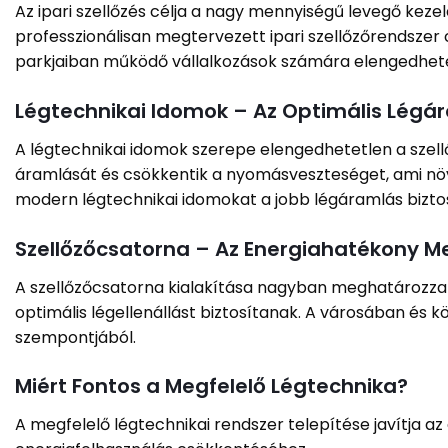
Az ipari szellőzés célja a nagy mennyiségű levegő kez
professzionálisan megtervezett ipari szellőzőrendszer 
parkjaiban működő vállalkozások számára elengedhetet
Légtechnikai Idomok – Az Optimális Légá
A légtechnikai idomok szerepe elengedhetetlen a szell
áramlását és csökkentik a nyomásveszteséget, ami növ
modern légtechnikai idomokat a jobb légáramlás bizto
Szellőzőcsatorna – Az Energiahatékony M
A szellőzőcsatorna kialakítása nagyban meghatározza 
optimális légellenállást biztosítanak. A városában és
szempontjából.
Miért Fontos a Megfelelő Légtechnika?
A megfelelő légtechnikai rendszer telepítése javítja az