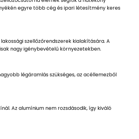
 szellőzőcsatorna elemek segítik a hatékony
nyékén egyre több cég és ipari létesítmény keres
lakossági szellőzőrendszerek kialakítására. A
álisak nagy igénybevételű környezetekben.
l nagyobb légáramlás szükséges, az acéllemezből
nál. Az alumínium nem rozsdásodik, így kiváló