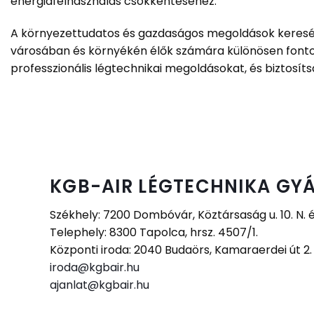
energiafelhasználás csökkentéséhez.
A környezettudatos és gazdaságos megoldások keresése 
városában és környékén élők számára különösen fontos
professzionális légtechnikai megoldásokat, és biztosítsa
KGB-AIR LÉGTECHNIKA GYÁ
Székhely: 7200 Dombóvár, Köztársaság u. 10. N. 
Telephely: 8300 Tapolca, hrsz. 4507/1.
Központi iroda: 2040 Budaörs, Kamaraerdei út 2
iroda@kgbair.hu
ajanlat@kgbair.hu