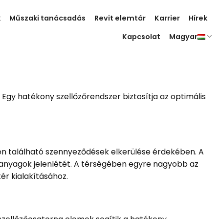
k
Műszaki tanácsadás
Revit elemtár
Karrier
Hírek
Kapcsolat
Magyar
Egy hatékony szellőzőrendszer biztosítja az optimális
en található szennyeződések elkerülése érdekében. A
 anyagok jelenlétét. A térségében egyre nagyobb az
ér kialakításához.