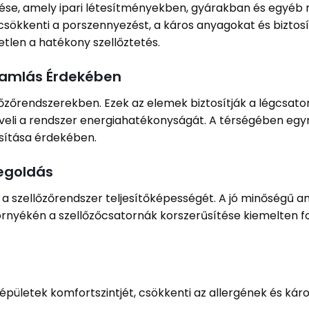
elése, amely ipari létesítményekben, gyárakban és egyéb
csökkenti a porszennyezést, a káros anyagokat és biztosít
len a hatékony szellőztetés.
ramlás Érdekében
őzőrendszerekben. Ezek az elemek biztosítják a légcsato
eli a rendszer energiahatékonyságát. A térségében egyr
sítása érdekében.
egoldás
a szellőzőrendszer teljesítőképességét. A jó minőségű a
 környékén a szellőzőcsatornák korszerűsítése kiemelten
 épületek komfortszintjét, csökkenti az allergének és kár