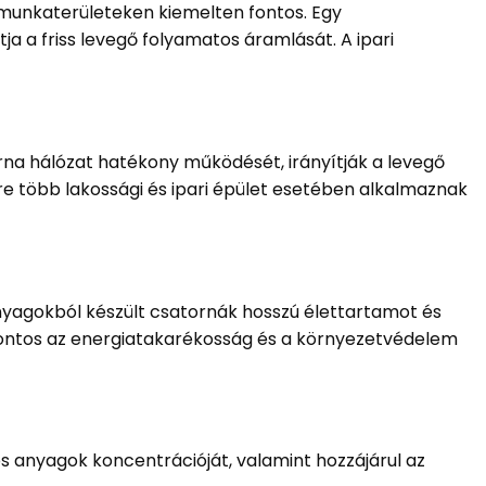
 munkaterületeken kiemelten fontos. Egy
ja a friss levegő folyamatos áramlását. A ipari
rna hálózat hatékony működését, irányítják a levegő
e több lakossági és ipari épület esetében alkalmaznak
nyagokból készült csatornák hosszú élettartamot és
 fontos az energiatakarékosság és a környezetvédelem
os anyagok koncentrációját, valamint hozzájárul az