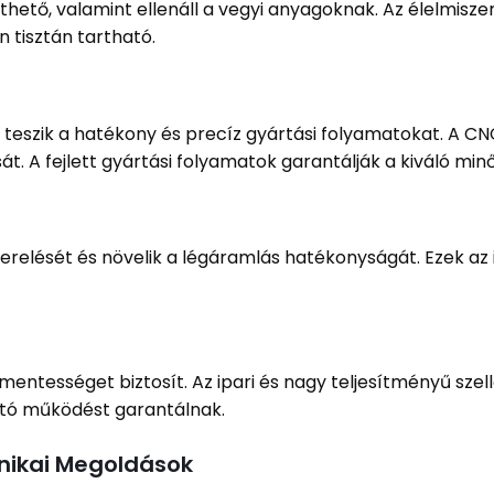
ető, valamint ellenáll a vegyi anyagoknak. Az élelmisze
 tisztán tartható.
teszik a hatékony és precíz gyártási folyamatokat. A CNC 
sát. A fejlett gyártási folyamatok garantálják a kiváló m
erelését és növelik a légáramlás hatékonyságát. Ezek a
smentességet biztosít. Az ipari és nagy teljesítményű s
ató működést garantálnak.
hnikai Megoldások