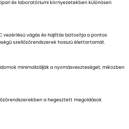
ripari és laboratóriumi környezetekben különösen
vezérlésű vágás és hajlítás biztosítja a pontos
inőségű szellőzőrendszerek hosszú élettartamát.
z idomok minimalizálják a nyomásveszteséget, miközben
zellőzőrendszerekben a hegesztett megoldások