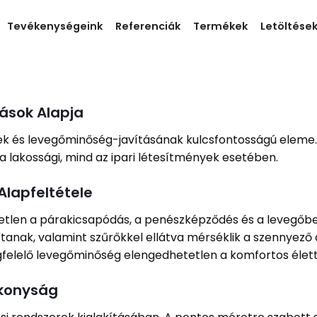
Tevékenységeink
Referenciák
Termékek
Letöltése
ások Alapja
ek és levegőminőség-javításának kulcsfontosságú eleme. 
a lakossági, mind az ipari létesítmények esetében.
Alapfeltétele
etlen a párakicsapódás, a penészképződés és a levegőb
tanak, valamint szűrőkkel ellátva mérséklik a szennyező
egfelelő levegőminőség elengedhetetlen a komfortos élett
ékonyság