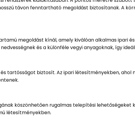
zési rendszerek kialakításában. A pontos méretre szabott
hosszú távon fenntartható megoldást biztosítanak. A kör
artamú megoldást kínál, amely kiválóan alkalmas ipari és 
a nedvességnek és a különféle vegyi anyagoknak, így ide
és tartósságot biztosít. Az ipari létesítményekben, aho
entenek.
gának köszönhetően rugalmas telepítési lehetőségeket kí
mú létesítményekben.