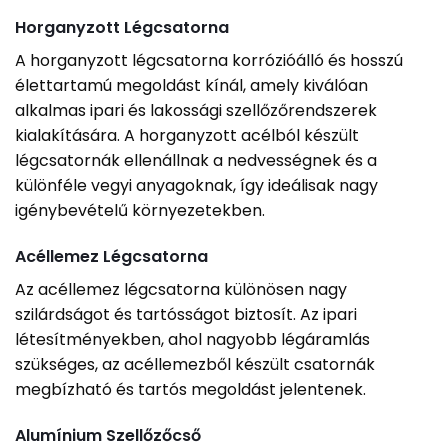
Horganyzott Légcsatorna
A horganyzott légcsatorna korrózióálló és hosszú
élettartamú megoldást kínál, amely kiválóan
alkalmas ipari és lakossági szellőzőrendszerek
kialakítására. A horganyzott acélból készült
légcsatornák ellenállnak a nedvességnek és a
különféle vegyi anyagoknak, így ideálisak nagy
igénybevételű környezetekben.
Acéllemez Légcsatorna
Az acéllemez légcsatorna különösen nagy
szilárdságot és tartósságot biztosít. Az ipari
létesítményekben, ahol nagyobb légáramlás
szükséges, az acéllemezből készült csatornák
megbízható és tartós megoldást jelentenek.
Alumínium Szellőzőcső