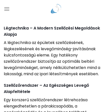
Skip
to
content
Légtechnika – A Modern Szellőzési Megoldások
Alapja
A légtechnika az épületek szellőzésének,
légkezelésének és levegőminőség-javításának
kulcsfontosságú eleme. Egy hatékony
szellőzőrendszer biztosítja az optimális beltéri
levegőminőséget, amely nélkülözhetetlen mind a
lakossági, mind az ipari létesítmények esetében.
Szellőzőrendszer – Az Egészséges Levegő
Alapfeltétele
Egy korszerű szellőzőrendszer létrehozása
elengedhetetlen a párakicsapódás, a