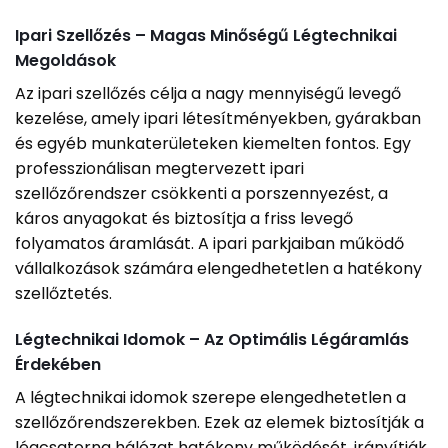
Ipari Szellőzés – Magas Minőségű Légtechnikai
Megoldások
Az ipari szellőzés célja a nagy mennyiségű levegő
kezelése, amely ipari létesítményekben, gyárakban
és egyéb munkaterületeken kiemelten fontos. Egy
professzionálisan megtervezett ipari
szellőzőrendszer csökkenti a porszennyezést, a
káros anyagokat és biztosítja a friss levegő
folyamatos áramlását. A ipari parkjaiban működő
vállalkozások számára elengedhetetlen a hatékony
szellőztetés.
Légtechnikai Idomok – Az Optimális Légáramlás
Érdekében
A légtechnikai idomok szerepe elengedhetetlen a
szellőzőrendszerekben. Ezek az elemek biztosítják a
légcsatorna hálózat hatékony működését, irányítják