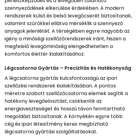
penészképződés és a levegőben található
szennyeződések elkerülése érdekében. A modern
rendszerek külső és belső levegőcserét biztosítanak,
valamint szűrőkkel ellátva mérséklik a szennyező
anyagok jelenlétét. A térségében egyre nagyobb az
igény a minőségi szellőzőrendszerek iránt, hiszen a
megfelelő levegőminőség elengedhetetlen a
komfortos élettér kialakításához.
Légcsatorna Gyártás – Precizitás és Hatékonyság
A légcsatorna gyártás kulcsfontosságú az ipari
szellőzési rendszerek kialakításában. A pontos
méretre szabott szellőzőcsatorna elemek segítik a
hatékony levegőelosztást, csökkentik az
energiaveszteséget és hosszú távon fenntartható
megoldást biztosítanak. A környékén egyre több
cég és ipari létesítmény keres megbízható
légcsatorna gyártási szolgáltatásokat.