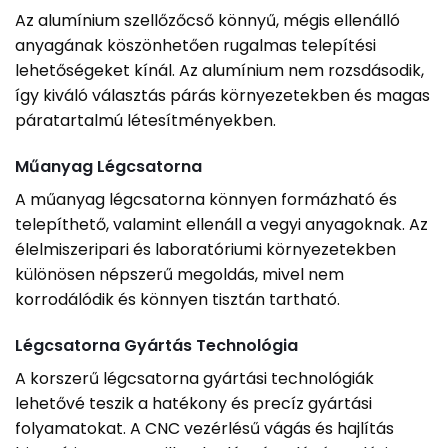
Az alumínium szellőzőcső könnyű, mégis ellenálló
anyagának köszönhetően rugalmas telepítési
lehetőségeket kínál. Az alumínium nem rozsdásodik,
így kiváló választás párás környezetekben és magas
páratartalmú létesítményekben.
Műanyag Légcsatorna
A műanyag légcsatorna könnyen formázható és
telepíthető, valamint ellenáll a vegyi anyagoknak. Az
élelmiszeripari és laboratóriumi környezetekben
különösen népszerű megoldás, mivel nem
korrodálódik és könnyen tisztán tartható.
Légcsatorna Gyártás Technológia
A korszerű légcsatorna gyártási technológiák
lehetővé teszik a hatékony és precíz gyártási
folyamatokat. A CNC vezérlésű vágás és hajlítás