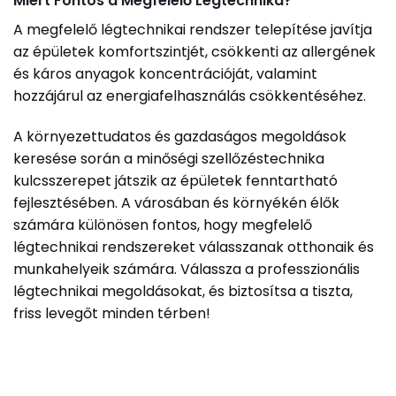
Miért Fontos a Megfelelő Légtechnika?
A megfelelő légtechnikai rendszer telepítése javítja
az épületek komfortszintjét, csökkenti az allergének
és káros anyagok koncentrációját, valamint
hozzájárul az energiafelhasználás csökkentéséhez.
A környezettudatos és gazdaságos megoldások
keresése során a minőségi szellőzéstechnika
kulcsszerepet játszik az épületek fenntartható
fejlesztésében. A városában és környékén élők
számára különösen fontos, hogy megfelelő
légtechnikai rendszereket válasszanak otthonaik és
munkahelyeik számára. Válassza a professzionális
légtechnikai megoldásokat, és biztosítsa a tiszta,
friss levegőt minden térben!