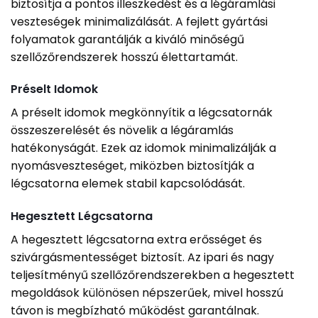
biztosítja a pontos illeszkedést és a légáramlási
veszteségek minimalizálását. A fejlett gyártási
folyamatok garantálják a kiváló minőségű
szellőzőrendszerek hosszú élettartamát.
Préselt Idomok
A préselt idomok megkönnyítik a légcsatornák
összeszerelését és növelik a légáramlás
hatékonyságát. Ezek az idomok minimalizálják a
nyomásveszteséget, miközben biztosítják a
légcsatorna elemek stabil kapcsolódását.
Hegesztett Légcsatorna
A hegesztett légcsatorna extra erősséget és
szivárgásmentességet biztosít. Az ipari és nagy
teljesítményű szellőzőrendszerekben a hegesztett
megoldások különösen népszerűek, mivel hosszú
távon is megbízható működést garantálnak.