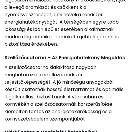
a levegő áramlását és csökkentik a
nyomásveszteséget, ami növeli a rendszer
energiahatékonyságát. A térségében egyre több
lakossági és ipari épület esetében alkalmaznak
modern légtechnikai idomokat a jobb légáramlás
biztosítása érdekében.
Szellőzőcsatorna – Az Energiahatékony Megoldás
A szellőzőcsatorna kialakítása nagyban
meghatározza a szellőzőrendszer
teljesítőképességét. A jó minőségű anyagokból
készült csatornák hosszú élettartamot és optimális
légellenállást biztosítanak. A városában és
környékén a szellőzőcsatornák korszerűsítése
kiemelten fontos az energiatakarékosság és a
környezetvédelem szempontjából.