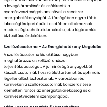
a levegő áramlását és csökkentik a
nyomásveszteséget, ami növeli a rendszer
energiahatékonyságát. A térségében egyre több
lakossági és ipari épület esetében alkalmaznak
modern légtechnikai idomokat a jobb légáramlás
biztosítása érdekében.
Szellőzőcsatorna – Az Energiahatékony Megoldás
A szellőzőcsatorna kialakítása nagyban
meghatározza a szellőzőrendszer
teljesítőképességét. A jó minőségű anyagokból
készült csatornák hosszú élettartamot és optimális
légellenállást biztosítanak. A városában és
környékén a szellőzőcsatornák korszerűsítése
kiemelten fontos az energiatakarékosság és a
környezetvédelem szempontjából.