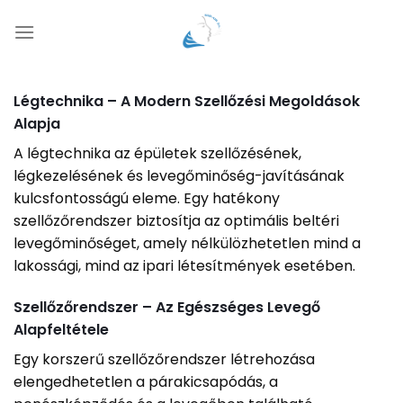
Skip
to
content
Légtechnika – A Modern Szellőzési Megoldások
Alapja
A légtechnika az épületek szellőzésének,
légkezelésének és levegőminőség-javításának
kulcsfontosságú eleme. Egy hatékony
szellőzőrendszer biztosítja az optimális beltéri
levegőminőséget, amely nélkülözhetetlen mind a
lakossági, mind az ipari létesítmények esetében.
Szellőzőrendszer – Az Egészséges Levegő
Alapfeltétele
Egy korszerű szellőzőrendszer létrehozása
elengedhetetlen a párakicsapódás, a