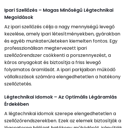
Ipari Szellőzés – Magas Minőségű Légtechnikai
Megoldások
Az ipari szellőzés célja a nagy mennyiségű levegő
kezelése, amely ipari létesítményekben, gyárakban
és egyéb munkaterületeken kiemelten fontos. Egy
professzionálisan megtervezett ipari
szellőzőrendszer csökkenti a porszennyezést, a
káros anyagokat és biztosítja a friss levegő
folyamatos áramlását. A ipari parkjaiban működő
vállalkozások számára elengedhetetlen a hatékony
szellőztetés.
Légtechnikai Idomok – Az Optimális Légáramlás
Érdekében
A légtechnikai idomok szerepe elengedhetetlen a
szellőzőrendszerekben. Ezek az elemek biztosítják a
légcsatorna hálózat hatékony működését, irányítják