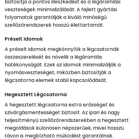
biztosítja a pontos illeszkedést és a légáramlási
veszteségek minimalizálását. A fejlett gyártási
folyamatok garantálják a kiváló minőségű
szellőzőrendszerek hosszú élettartamát.
Préselt Idomok
A préselt idomok megkönnyítik a légcsatornák
összeszerelését és növelik a légáramlás
hatékonyságát. Ezek az idomok minimalizálják a
nyomásveszteséget, miközben biztosítják a
légcsatorna elemek stabil kapcsolódását.
Hegesztett Légcsatorna
A hegesztett légcsatorna extra erősséget és
szivárgásmentességet biztosít. Az ipari és nagy
teljesítményű szellőzőrendszerekben a hegesztett
megoldások különösen népszerűek, mivel hosszú
távon is megbízható működést garantálnak.