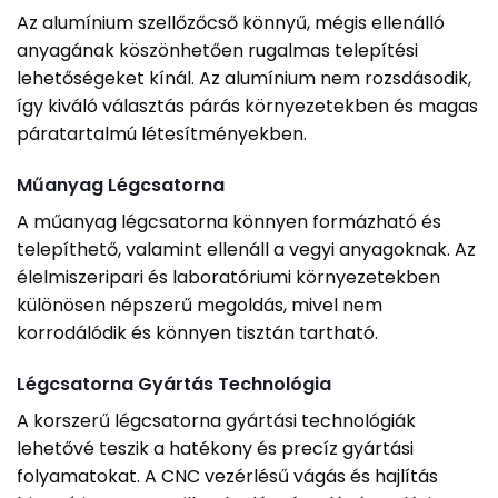
Az alumínium szellőzőcső könnyű, mégis ellenálló
anyagának köszönhetően rugalmas telepítési
lehetőségeket kínál. Az alumínium nem rozsdásodik,
így kiváló választás párás környezetekben és magas
páratartalmú létesítményekben.
Műanyag Légcsatorna
A műanyag légcsatorna könnyen formázható és
telepíthető, valamint ellenáll a vegyi anyagoknak. Az
élelmiszeripari és laboratóriumi környezetekben
különösen népszerű megoldás, mivel nem
korrodálódik és könnyen tisztán tartható.
Légcsatorna Gyártás Technológia
A korszerű légcsatorna gyártási technológiák
lehetővé teszik a hatékony és precíz gyártási
folyamatokat. A CNC vezérlésű vágás és hajlítás