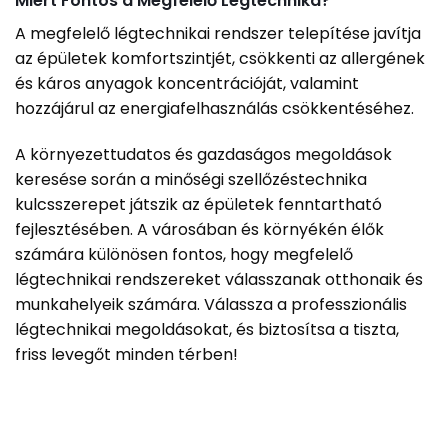
Miért Fontos a Megfelelő Légtechnika?
A megfelelő légtechnikai rendszer telepítése javítja
az épületek komfortszintjét, csökkenti az allergének
és káros anyagok koncentrációját, valamint
hozzájárul az energiafelhasználás csökkentéséhez.
A környezettudatos és gazdaságos megoldások
keresése során a minőségi szellőzéstechnika
kulcsszerepet játszik az épületek fenntartható
fejlesztésében. A városában és környékén élők
számára különösen fontos, hogy megfelelő
légtechnikai rendszereket válasszanak otthonaik és
munkahelyeik számára. Válassza a professzionális
légtechnikai megoldásokat, és biztosítsa a tiszta,
friss levegőt minden térben!