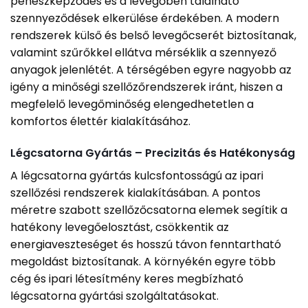
penészképződés és a levegőben található
szennyeződések elkerülése érdekében. A modern
rendszerek külső és belső levegőcserét biztosítanak,
valamint szűrőkkel ellátva mérséklik a szennyező
anyagok jelenlétét. A térségében egyre nagyobb az
igény a minőségi szellőzőrendszerek iránt, hiszen a
megfelelő levegőminőség elengedhetetlen a
komfortos élettér kialakításához.
Légcsatorna Gyártás – Precizitás és Hatékonyság
A légcsatorna gyártás kulcsfontosságú az ipari
szellőzési rendszerek kialakításában. A pontos
méretre szabott szellőzőcsatorna elemek segítik a
hatékony levegőelosztást, csökkentik az
energiaveszteséget és hosszú távon fenntartható
megoldást biztosítanak. A környékén egyre több
cég és ipari létesítmény keres megbízható
légcsatorna gyártási szolgáltatásokat.