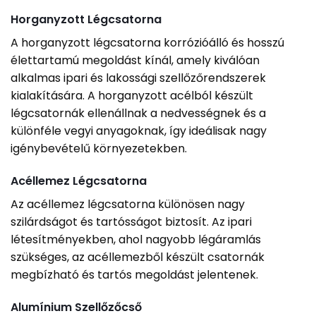
Horganyzott Légcsatorna
A horganyzott légcsatorna korrózióálló és hosszú
élettartamú megoldást kínál, amely kiválóan
alkalmas ipari és lakossági szellőzőrendszerek
kialakítására. A horganyzott acélból készült
légcsatornák ellenállnak a nedvességnek és a
különféle vegyi anyagoknak, így ideálisak nagy
igénybevételű környezetekben.
Acéllemez Légcsatorna
Az acéllemez légcsatorna különösen nagy
szilárdságot és tartósságot biztosít. Az ipari
létesítményekben, ahol nagyobb légáramlás
szükséges, az acéllemezből készült csatornák
megbízható és tartós megoldást jelentenek.
Alumínium Szellőzőcső