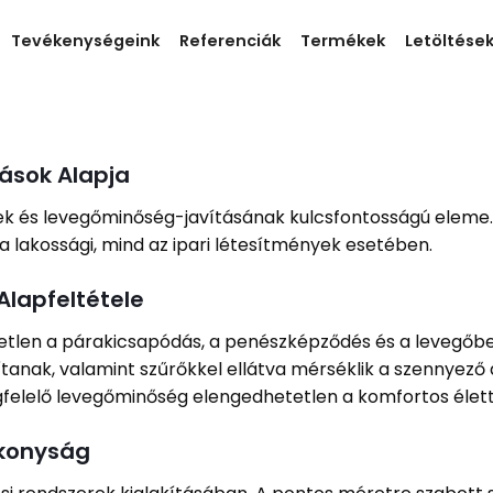
Tevékenységeink
Referenciák
Termékek
Letöltése
ások Alapja
ek és levegőminőség-javításának kulcsfontosságú eleme. 
a lakossági, mind az ipari létesítmények esetében.
Alapfeltétele
etlen a párakicsapódás, a penészképződés és a levegőb
tanak, valamint szűrőkkel ellátva mérséklik a szennyező
egfelelő levegőminőség elengedhetetlen a komfortos élett
ékonyság