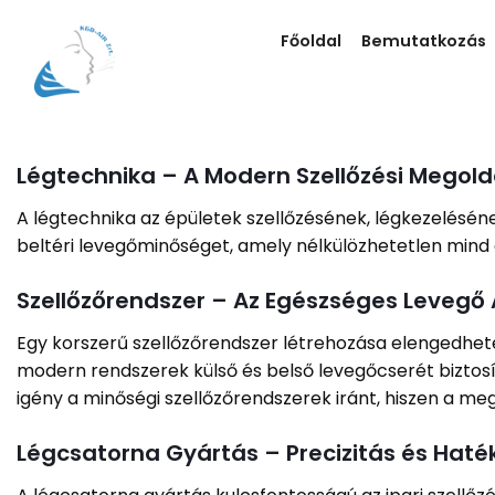
Skip
to
Főoldal
Bemutatkozás
content
Légtechnika – A Modern Szellőzési Megold
A légtechnika az épületek szellőzésének, légkezelésén
beltéri levegőminőséget, amely nélkülözhetetlen mind 
Szellőzőrendszer – Az Egészséges Levegő 
Egy korszerű szellőzőrendszer létrehozása elengedhet
modern rendszerek külső és belső levegőcserét biztosí
igény a minőségi szellőzőrendszerek iránt, hiszen a m
Légcsatorna Gyártás – Precizitás és Hat