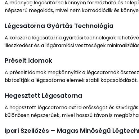
A műanyag légcsatorna könnyen formázható és telepíth
népszerű megoldás, mivel nem korrodálódik és könnyen
Légcsatorna Gyártás Technológia
A korszerű légcsatorna gyártási technológiák lehetővé 
illeszkedést és a légáramlási veszteségek minimalizálá
Préselt Idomok
A préselt idomok megkönnyítik a légcsatornák összesz
biztosítják a légcsatorna elemek stabil kapcsolódását.
Hegesztett Légcsatorna
A hegesztett légcsatorna extra erősséget és szivárgá
különösen népszerűek, mivel hosszú távon is megbízh
Ipari Szellőzés – Magas Minőségű Légtec