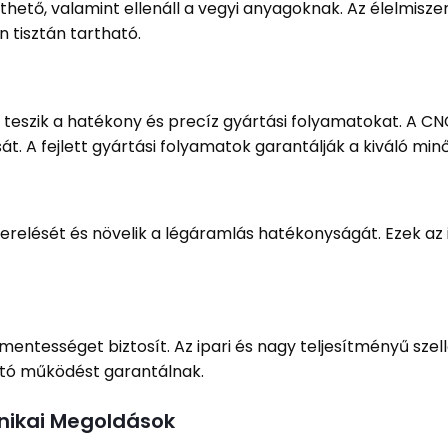
ető, valamint ellenáll a vegyi anyagoknak. Az élelmisze
 tisztán tartható.
teszik a hatékony és precíz gyártási folyamatokat. A CNC 
sát. A fejlett gyártási folyamatok garantálják a kiváló m
erelését és növelik a légáramlás hatékonyságát. Ezek a
smentességet biztosít. Az ipari és nagy teljesítményű s
ató működést garantálnak.
hnikai Megoldások