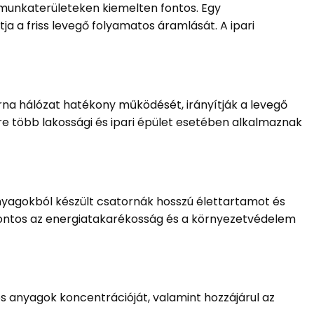
 munkaterületeken kiemelten fontos. Egy
ja a friss levegő folyamatos áramlását. A ipari
rna hálózat hatékony működését, irányítják a levegő
e több lakossági és ipari épület esetében alkalmaznak
nyagokból készült csatornák hosszú élettartamot és
 fontos az energiatakarékosság és a környezetvédelem
os anyagok koncentrációját, valamint hozzájárul az