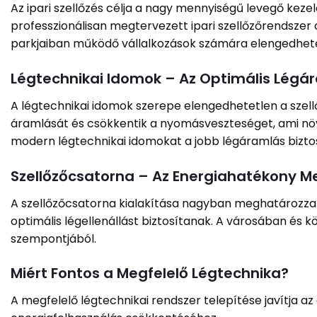
Az ipari szellőzés célja a nagy mennyiségű levegő kez
professzionálisan megtervezett ipari szellőzőrendszer 
parkjaiban működő vállalkozások számára elengedhetet
Légtechnikai Idomok – Az Optimális Légá
A légtechnikai idomok szerepe elengedhetetlen a szell
áramlását és csökkentik a nyomásveszteséget, ami növ
modern légtechnikai idomokat a jobb légáramlás bizto
Szellőzőcsatorna – Az Energiahatékony M
A szellőzőcsatorna kialakítása nagyban meghatározza 
optimális légellenállást biztosítanak. A városában és
szempontjából.
Miért Fontos a Megfelelő Légtechnika?
A megfelelő légtechnikai rendszer telepítése javítja az