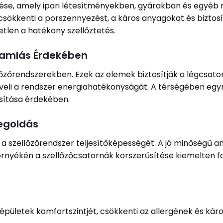
elése, amely ipari létesítményekben, gyárakban és egyéb
csökkenti a porszennyezést, a káros anyagokat és biztosít
len a hatékony szellőztetés.
ramlás Érdekében
őzőrendszerekben. Ezek az elemek biztosítják a légcsato
eli a rendszer energiahatékonyságát. A térségében egyr
sítása érdekében.
egoldás
a szellőzőrendszer teljesítőképességét. A jó minőségű a
 környékén a szellőzőcsatornák korszerűsítése kiemelten
 épületek komfortszintjét, csökkenti az allergének és kár