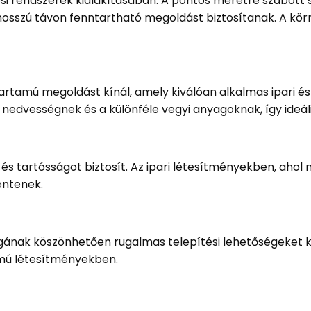
zési rendszerek kialakításában. A pontos méretre szabott
hosszú távon fenntartható megoldást biztosítanak. A kör
artamú megoldást kínál, amely kiválóan alkalmas ipari és 
a nedvességnek és a különféle vegyi anyagoknak, így ide
és tartósságot biztosít. Az ipari létesítményekben, aho
entenek.
gának köszönhetően rugalmas telepítési lehetőségeket kí
mú létesítményekben.