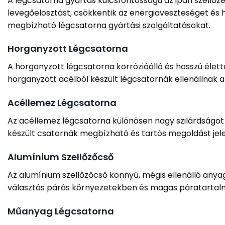
A légcsatorna gyártás kulcsfontosságú az ipari szellő
levegőelosztást, csökkentik az energiaveszteséget és 
megbízható légcsatorna gyártási szolgáltatásokat.
Horganyzott Légcsatorna
A horganyzott légcsatorna korrózióálló és hosszú élett
horganyzott acélból készült légcsatornák ellenállnak 
Acéllemez Légcsatorna
Az acéllemez légcsatorna különösen nagy szilárdságot 
készült csatornák megbízható és tartós megoldást jel
Alumínium Szellőzőcső
Az alumínium szellőzőcső könnyű, mégis ellenálló anya
választás párás környezetekben és magas páratartal
Műanyag Légcsatorna