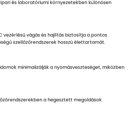
ripari és laboratóriumi környezetekben különösen
vezérlésű vágás és hajlítás biztosítja a pontos
inőségű szellőzőrendszerek hosszú élettartamát.
z idomok minimalizálják a nyomásveszteséget, miközben
zellőzőrendszerekben a hegesztett megoldások