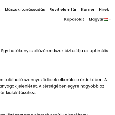
k
Műszaki tanácsadás
Revit elemtár
Karrier
Hírek
Kapcsolat
Magyar
Egy hatékony szellőzőrendszer biztosítja az optimális
en található szennyeződések elkerülése érdekében. A
 anyagok jelenlétét. A térségében egyre nagyobb az
ér kialakításához.