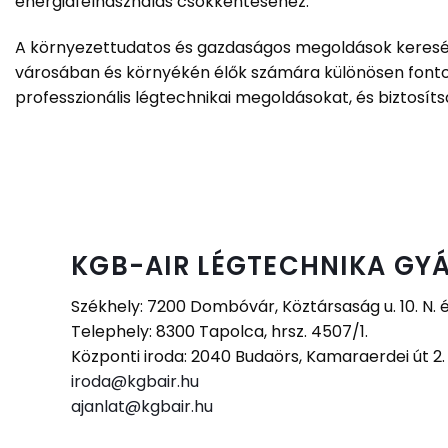
energiafelhasználás csökkentéséhez.
A környezettudatos és gazdaságos megoldások keresése 
városában és környékén élők számára különösen fontos
professzionális légtechnikai megoldásokat, és biztosítsa
KGB-AIR LÉGTECHNIKA GYÁ
Székhely: 7200 Dombóvár, Köztársaság u. 10. N. 
Telephely: 8300 Tapolca, hrsz. 4507/1.
Központi iroda: 2040 Budaörs, Kamaraerdei út 2
iroda@kgbair.hu
ajanlat@kgbair.hu