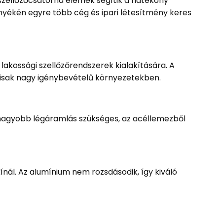
 szellőzőcsatorna elemek segítik a hatékony
nyékén egyre több cég és ipari létesítmény keres
lakossági szellőzőrendszerek kialakítására. A
álisak nagy igénybevételű környezetekben.
l nagyobb légáramlás szükséges, az acéllemezből
nál. Az alumínium nem rozsdásodik, így kiváló