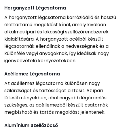
Horganyzott Légcsatorna
A horganyzott légcsatorna korrózióálló és hosszú
élettartamú megoldást kínál, amely kiválóan
alkalmas ipari és lakossági szellőzőrendszerek
kialakítására. A horganyzott acélból készült
légcsatornák ellenállnak a nedvességnek és a
különféle vegyi anyagoknak, így ideálisak nagy
igénybevételű környezetekben.
Acéllemez Légcsatorna
Az acéllemez légcsatorna különösen nagy
szilárdságot és tartósságot biztosít. Az ipari
létesítményekben, ahol nagyobb légáramlás
szükséges, az acéllemezből készült csatornák
megbízható és tartós megoldást jelentenek.
Alumínium Szellőzőcső