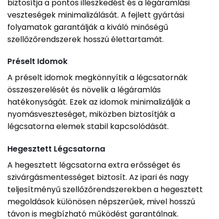
biztosítja a pontos illeszkedést és a légáramlási
veszteségek minimalizálását. A fejlett gyártási
folyamatok garantálják a kiváló minőségű
szellőzőrendszerek hosszú élettartamát.
Préselt Idomok
A préselt idomok megkönnyítik a légcsatornák
összeszerelését és növelik a légáramlás
hatékonyságát. Ezek az idomok minimalizálják a
nyomásveszteséget, miközben biztosítják a
légcsatorna elemek stabil kapcsolódását.
Hegesztett Légcsatorna
A hegesztett légcsatorna extra erősséget és
szivárgásmentességet biztosít. Az ipari és nagy
teljesítményű szellőzőrendszerekben a hegesztett
megoldások különösen népszerűek, mivel hosszú
távon is megbízható működést garantálnak.