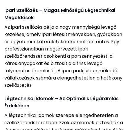
Ipari Szellőzés – Magas Minőségű Légtechnikai
Megoldások
Az ipari szellőzés célja a nagy mennyiségű levegő
kezelése, amely ipari létesítményekben, gyárakban
és egyéb munkaterületeken kiemelten fontos. Egy
professzionálisan megtervezett ipari
szellőzőrendszer csökkenti a porszennyezést, a
káros anyagokat és biztosítja a friss levegő
folyamatos áramlását. A ipari parkjaiban működő
vállalkozások számára elengedhetetlen a hatékony
szellőztetés.
Légtechnikai Idomok – Az Optimális Légáramlás
Érdekében
A légtechnikai idomok szerepe elengedhetetlen a
szellőzőrendszerekben. Ezek az elemek biztosítják a
légcsatorna hálózat hatékony működését, irányítják