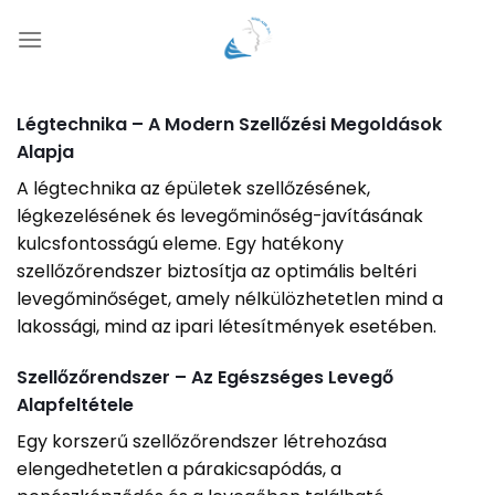
Skip
to
content
Légtechnika – A Modern Szellőzési Megoldások
Alapja
A légtechnika az épületek szellőzésének,
légkezelésének és levegőminőség-javításának
kulcsfontosságú eleme. Egy hatékony
szellőzőrendszer biztosítja az optimális beltéri
levegőminőséget, amely nélkülözhetetlen mind a
lakossági, mind az ipari létesítmények esetében.
Szellőzőrendszer – Az Egészséges Levegő
Alapfeltétele
Egy korszerű szellőzőrendszer létrehozása
elengedhetetlen a párakicsapódás, a