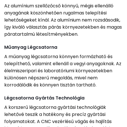
Az alumínium szellőzőcső könnyű, mégis ellenálló
anyagának köszönhetően rugalmas telepítési
lehetőségeket kínál. Az alumínium nem rozsdásodik,
így kiváló választás párás környezetekben és magas
páratartalmú létesítményekben.
Műanyag Légcsatorna
A műanyag légcsatorna könnyen formázható és
telepíthető, valamint ellenáll a vegyi anyagoknak. Az
élelmiszeripari és laboratóriumi környezetekben
különösen népszerű megoldás, mivel nem
korrodálódik és könnyen tisztán tartható.
Légcsatorna Gyártás Technológia
A korszerű légcsatorna gyártási technológiák
lehetővé teszik a hatékony és precíz gyártási
folyamatokat. A CNC vezérlésű vágás és hajlítás