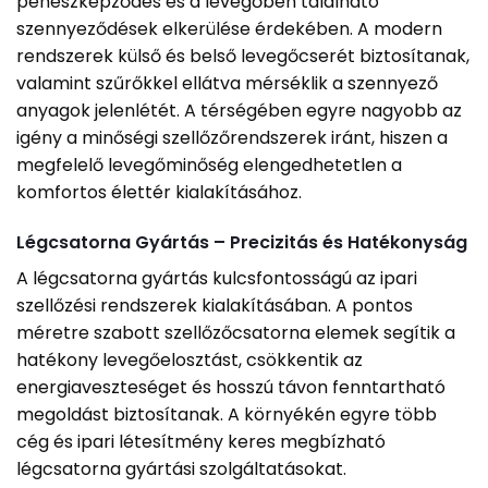
penészképződés és a levegőben található
szennyeződések elkerülése érdekében. A modern
rendszerek külső és belső levegőcserét biztosítanak,
valamint szűrőkkel ellátva mérséklik a szennyező
anyagok jelenlétét. A térségében egyre nagyobb az
igény a minőségi szellőzőrendszerek iránt, hiszen a
megfelelő levegőminőség elengedhetetlen a
komfortos élettér kialakításához.
Légcsatorna Gyártás – Precizitás és Hatékonyság
A légcsatorna gyártás kulcsfontosságú az ipari
szellőzési rendszerek kialakításában. A pontos
méretre szabott szellőzőcsatorna elemek segítik a
hatékony levegőelosztást, csökkentik az
energiaveszteséget és hosszú távon fenntartható
megoldást biztosítanak. A környékén egyre több
cég és ipari létesítmény keres megbízható
légcsatorna gyártási szolgáltatásokat.