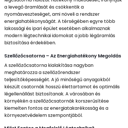
a levegő áramlását és csökkentik a
nyomásveszteséget, ami növeli a rendszer
energiahatékonyságát. A térségében egyre több
lakossági és ipari épület esetében alkalmaznak
modern légtechnikai idomokat a jobb légáramlás
biztosítása érdekében.
Szellőzőcsatorna – Az Energiahatékony Megoldás
A szellőzőcsatorna kialakítása nagyban
meghatározza a szellőzőrendszer
teljesítőképességét. A jó minőségű anyagokból
készült csatornák hosszú élettartamot és optimális
légellenállást biztosítanak. A városában és
környékén a szellőzőcsatornák korszerűsítése
kiemelten fontos az energiatakarékosság és a
környezetvédelem szempontjából.