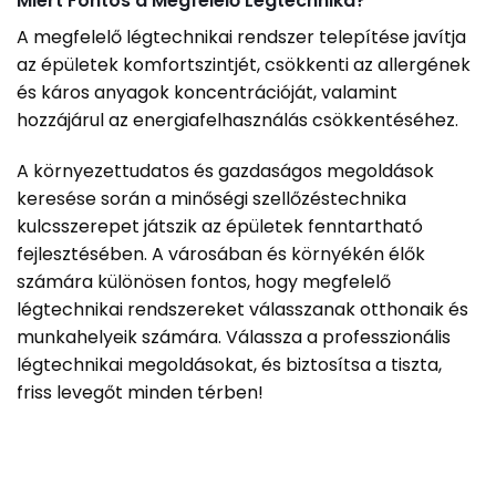
Miért Fontos a Megfelelő Légtechnika?
A megfelelő légtechnikai rendszer telepítése javítja
az épületek komfortszintjét, csökkenti az allergének
és káros anyagok koncentrációját, valamint
hozzájárul az energiafelhasználás csökkentéséhez.
A környezettudatos és gazdaságos megoldások
keresése során a minőségi szellőzéstechnika
kulcsszerepet játszik az épületek fenntartható
fejlesztésében. A városában és környékén élők
számára különösen fontos, hogy megfelelő
légtechnikai rendszereket válasszanak otthonaik és
munkahelyeik számára. Válassza a professzionális
légtechnikai megoldásokat, és biztosítsa a tiszta,
friss levegőt minden térben!