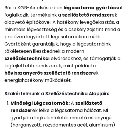
Bár a KGB-Air elsősorban
légcsatorna gyártás
sal
foglalkozik, termékeink a
szellőztető rendszer
ek
alapvető építőkövei. A hatékony levegőelosztás, a
minimális légveszteség és a csekély zajszint mind a
precízen legyártott légcsatornákon múlik.
Gyártóként garantáljuk, hogy a légcsatornáink
tökéletesen illeszkednek a modern
szellőzéstechnika
i elvárásokhoz, és támogatják a
legfejlettebb rendszerek, mint például a
hővisszanyerős szellőztető rendszer
ek
energiahatékony működését.
Szakértelmünk a Szellőzéstechnika Alapjain:
Minőségi Légcsatornák:
A
szellőztető
rendszer
ek lelke a légcsatorna hálózat. Mi
gyártjuk a legkülönfélébb méretű és anyagú
(horganyzott, rozsdamentes acél, alumínium)