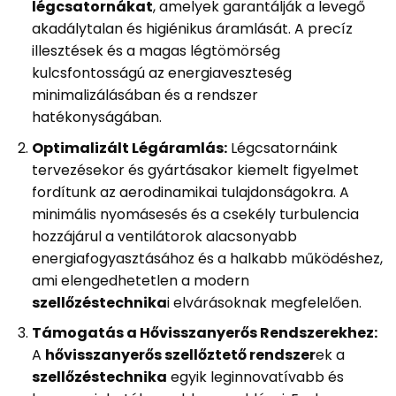
légcsatornákat
, amelyek garantálják a levegő
akadálytalan és higiénikus áramlását. A precíz
illesztések és a magas légtömörség
kulcsfontosságú az energiaveszteség
minimalizálásában és a rendszer
hatékonyságában.
Optimalizált Légáramlás:
Légcsatornáink
tervezésekor és gyártásakor kiemelt figyelmet
fordítunk az aerodinamikai tulajdonságokra. A
minimális nyomásesés és a csekély turbulencia
hozzájárul a ventilátorok alacsonyabb
energiafogyasztásához és a halkabb működéshez,
ami elengedhetetlen a modern
szellőzéstechnika
i elvárásoknak megfelelően.
Támogatás a Hővisszanyerős Rendszerekhez:
A
hővisszanyerős szellőztető rendszer
ek a
szellőzéstechnika
egyik leginnovatívabb és