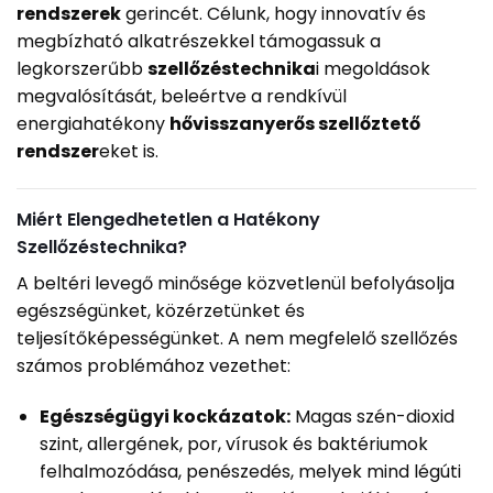
rendszerek
gerincét. Célunk, hogy innovatív és
megbízható alkatrészekkel támogassuk a
legkorszerűbb
szellőzéstechnika
i megoldások
megvalósítását, beleértve a rendkívül
energiahatékony
hővisszanyerős szellőztető
rendszer
eket is.
Miért Elengedhetetlen a Hatékony
Szellőzéstechnika?
A beltéri levegő minősége közvetlenül befolyásolja
egészségünket, közérzetünket és
teljesítőképességünket. A nem megfelelő szellőzés
számos problémához vezethet:
Egészségügyi kockázatok:
Magas szén-dioxid
szint, allergének, por, vírusok és baktériumok
felhalmozódása, penészedés, melyek mind légúti