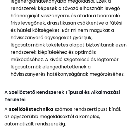
legenergiahatékonyabb megoldásai. Ezek a
rendszerek képesek a távozó elhasznált levegő
hőenergiáját visszanyerni, és átadni a beáramló
friss levegőnek, drasztikusan csökkentve a fűtési
és hűtési költségeket. Bár mi nem magukat a
hővisszanyerő egységeket gyártjuk,
légcsatornáink tökéletes alapot biztosítanak ezen
rendszerek kiépítéséhez és optimális
működéséhez. A kiváló szigetelésű és légtömör
légcsatornák elengedhetetlenek a
hővisszanyerés hatékonyságának megőrzéséhez.
A Szellőztető Rendszerek Típusai és Alkalmazási
Területei
A
szellőzéstechnika
számos rendszertípust kínál,
az egyszerűbb megoldásoktól a komplex,
automatizált rendszerekig.