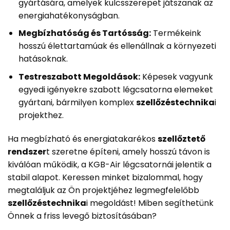
gyártására, amelyek kulcsszerepet játszanak az
energiahatékonyságban.
Megbízhatóság és Tartósság:
Termékeink
hosszú élettartamúak és ellenállnak a környezeti
hatásoknak.
Testreszabott Megoldások:
Képesek vagyunk
egyedi igényekre szabott légcsatorna elemeket
gyártani, bármilyen komplex
szellőzéstechnika
i
projekthez.
Ha megbízható és energiatakarékos
szellőztető
rendszer
t szeretne építeni, amely hosszú távon is
kiválóan működik, a KGB-Air légcsatornái jelentik a
stabil alapot. Keressen minket bizalommal, hogy
megtaláljuk az Ön projektjéhez legmegfelelőbb
szellőzéstechnika
i megoldást! Miben segíthetünk
Önnek a friss levegő biztosításában?