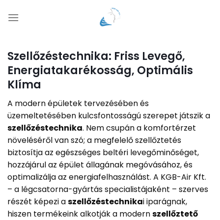
Skip
to
content
Szellőzéstechnika: Friss Levegő,
Energiatakarékosság, Optimális
Klíma
A modern épületek tervezésében és
üzemeltetésében kulcsfontosságú szerepet játszik a
szellőzéstechnika
. Nem csupán a komfortérzet
növeléséről van szó; a megfelelő szellőztetés
biztosítja az egészséges beltéri levegőminőséget,
hozzájárul az épület állagának megóvásához, és
optimalizálja az energiafelhasználást. A KGB-Air Kft.
– a légcsatorna-gyártás specialistájaként – szerves
részét képezi a
szellőzéstechnika
i iparágnak,
hiszen termékeink alkotják a modern
szellőztető