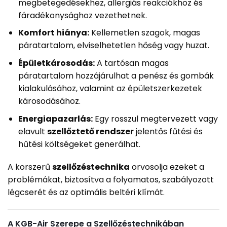
megbetegedésekhez, allergiás reakciókhoz és
fáradékonysághoz vezethetnek.
Komfort hiánya:
Kellemetlen szagok, magas
páratartalom, elviselhetetlen hőség vagy huzat.
Épületkárosodás:
A tartósan magas
páratartalom hozzájárulhat a penész és gombák
kialakulásához, valamint az épületszerkezetek
károsodásához.
Energiapazarlás:
Egy rosszul megtervezett vagy
elavult
szellőztető rendszer
jelentős fűtési és
hűtési költségeket generálhat.
A korszerű
szellőzéstechnika
orvosolja ezeket a
problémákat, biztosítva a folyamatos, szabályozott
légcserét és az optimális beltéri klímát.
A KGB-Air Szerepe a Szellőzéstechnikában