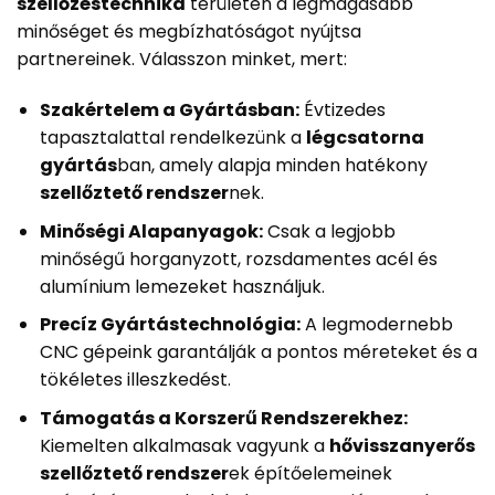
szellőzéstechnika
területén a legmagasabb
minőséget és megbízhatóságot nyújtsa
partnereinek. Válasszon minket, mert:
Szakértelem a Gyártásban:
Évtizedes
tapasztalattal rendelkezünk a
légcsatorna
gyártás
ban, amely alapja minden hatékony
szellőztető rendszer
nek.
Minőségi Alapanyagok:
Csak a legjobb
minőségű horganyzott, rozsdamentes acél és
alumínium lemezeket használjuk.
Precíz Gyártástechnológia:
A legmodernebb
CNC gépeink garantálják a pontos méreteket és a
tökéletes illeszkedést.
Támogatás a Korszerű Rendszerekhez:
Kiemelten alkalmasak vagyunk a
hővisszanyerős
szellőztető rendszer
ek építőelemeinek