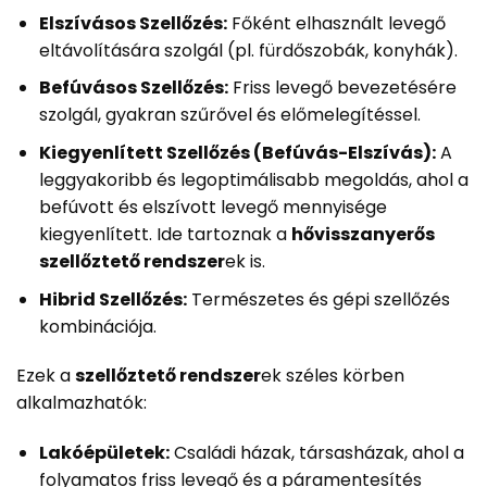
Elszívásos Szellőzés:
Főként elhasznált levegő
eltávolítására szolgál (pl. fürdőszobák, konyhák).
Befúvásos Szellőzés:
Friss levegő bevezetésére
szolgál, gyakran szűrővel és előmelegítéssel.
Kiegyenlített Szellőzés (Befúvás-Elszívás):
A
leggyakoribb és legoptimálisabb megoldás, ahol a
befúvott és elszívott levegő mennyisége
kiegyenlített. Ide tartoznak a
hővisszanyerős
szellőztető rendszer
ek is.
Hibrid Szellőzés:
Természetes és gépi szellőzés
kombinációja.
Ezek a
szellőztető rendszer
ek széles körben
alkalmazhatók:
Lakóépületek:
Családi házak, társasházak, ahol a
folyamatos friss levegő és a páramentesítés