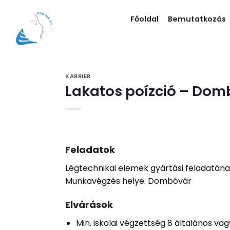
Skip
to
Főoldal
Bemutatkozás
content
KARRIER
Lakatos poízció – Dom
Feladatok
Légtechnikai elemek gyártási feladatána
Munkavégzés helye: Dombóvár
Elvárások
Min. iskolai végzettség 8 általános v