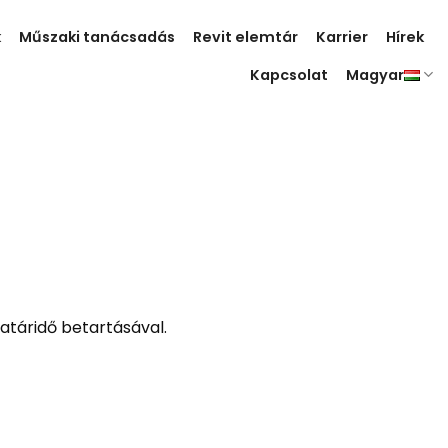
k
Műszaki tanácsadás
Revit elemtár
Karrier
Hírek
Kapcsolat
Magyar
atáridő betartásával.