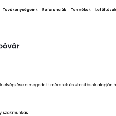
Tevékenységeink
Referenciák
Termékek
Letöltése
bóvár
k elvégzése a megadott méretek és utasítások alapján h
agy szakmunkás