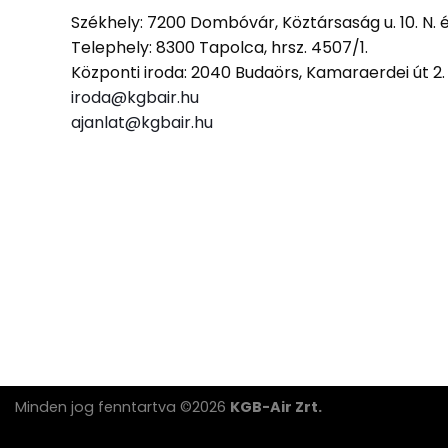
Székhely: 7200 Dombóvár, Köztársaság u. 10. N. 
Telephely: 8300 Tapolca, hrsz. 4507/1.
Központi iroda: 2040 Budaörs, Kamaraerdei út 2
iroda@kgbair.hu
ajanlat@kgbair.hu
Minden jog fenntartva ©2026
KGB-Air Zrt.