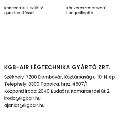
Koncentrikus szűkítő,
Kör keresztmetszetű
gumitömítéssel
hangcsillapító
KGB-AIR LÉGTECHNIKA GYÁRTÓ ZRT.
Székhely: 7200 Dombóvár, Köztársaság u. 10. N. ép.
Telephely: 8300 Tapolca, hrsz. 4507/1.
Központi iroda: 2040 Budaörs, Kamaraerdei út 2.
iroda@kgbair.hu
ajanlat@kgbair.hu