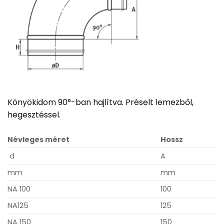
Könyökidom 90°-ban hajlítva. Préselt lemezből,
hegesztéssel.
Névleges méret
Hossz
d
A
mm
mm
NA 100
100
NA125
125
NA 150
150