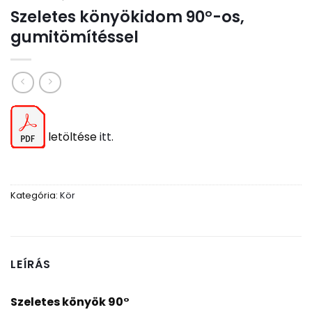
Szeletes könyökidom 90°-os,
gumitömítéssel
letöltése
itt
.
Kategória:
Kör
LEÍRÁS
Szeletes könyök 90°