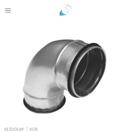
Skip
to
content
KEZDŐLAP
/
KÖR