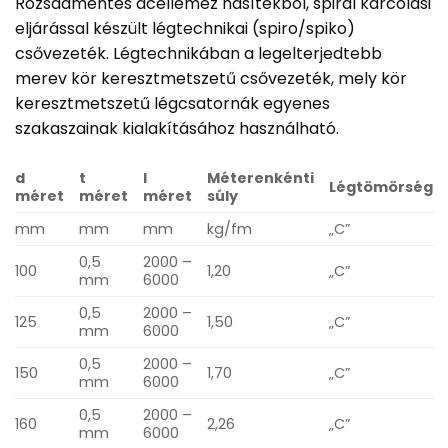
Rozsdamentes acéllemez hasítékból, spirál karcolási
eljárással készült légtechnikai (spiro/spiko)
csővezeték. Légtechnikában a legelterjedtebb
merev kör keresztmetszetű csővezeték, mely kör
keresztmetszetű légcsatornák egyenes
szakaszainak kialakításához használható.
d
t
l
Méterenkénti
Légtömörség
méret
méret
méret
súly
mm
mm
mm
kg/fm
„C”
0,5
2000 –
100
1,20
„C”
mm
6000
0,5
2000 –
125
1,50
„C”
mm
6000
0,5
2000 –
150
1,70
„C”
mm
6000
0,5
2000 –
160
2,26
„C”
mm
6000