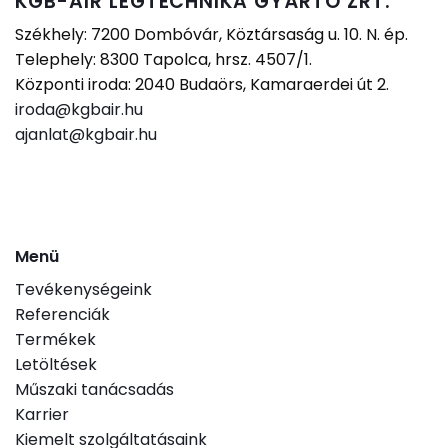
KGB-AIR LÉGTECHNIKA GYÁRTÓ ZRT.
Székhely: 7200 Dombóvár, Köztársaság u. 10. N. ép.
Telephely: 8300 Tapolca, hrsz. 4507/1.
Központi iroda: 2040 Budaörs, Kamaraerdei út 2.
iroda@kgbair.hu
ajanlat@kgbair.hu
Menü
Tevékenységeink
Referenciák
Termékek
Letöltések
Műszaki tanácsadás
Karrier
Kiemelt szolgáltatásaink